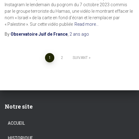
Instagram le lendemain du pogrom du 7 octobre 2023 commis
par le groupe terroriste du Hamas, une vidéo le montrant effacer le
nom « Israël » de la carte en fond d’écran et le remplacer par
« Palestine ». Sur cette vidéo publiée
Read more…
By
Observatoire Juif de France
,
2 ans
ago
Pagination
1
2
SUIVANT
des
publications
Notre site
ACCUEIL
HISTORIQUE