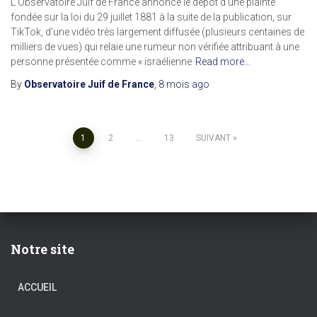
L’Observatoire Juif de France annonce le dépôt d’une plainte
fondée sur la loi du 29 juillet 1881 à la suite de la publication, sur
TikTok, d’une vidéo très largement diffusée (plusieurs centaines de
milliers de vues) qui relaie une rumeur non vérifiée attribuant à une
personne présentée comme « israélienne
Read more…
By
Observatoire Juif de France
,
8 mois
ago
Pagination
1
2
…
13
SUIVANT
des
publications
Notre site
ACCUEIL