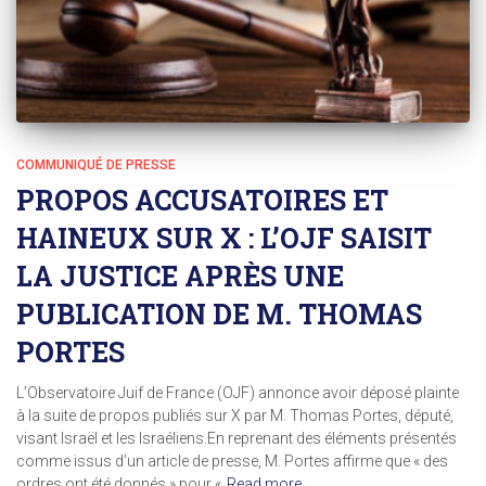
COMMUNIQUÉ DE PRESSE
PROPOS ACCUSATOIRES ET
HAINEUX SUR X : L’OJF SAISIT
LA JUSTICE APRÈS UNE
PUBLICATION DE M. THOMAS
PORTES
L’Observatoire Juif de France (OJF) annonce avoir déposé plainte
à la suite de propos publiés sur X par M. Thomas Portes, député,
visant Israël et les Israéliens.En reprenant des éléments présentés
comme issus d’un article de presse, M. Portes affirme que « des
ordres ont été donnés » pour «
Read more…