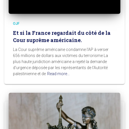
OJF
Et si la France regardait du côté de la
Cour suprême américaine.
La Cour suprême américaine condamne l’AP à verser
656 millions de dollars aux victimes du terrorisme La
plus haute juridiction américaine a rejeté la demande
d’urgence déposée par les représentants de l’Autorité
palestinienne et de
Read more…