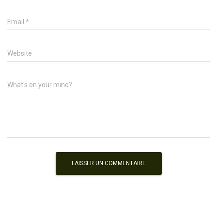
Email
*
Website
What's on your mind?