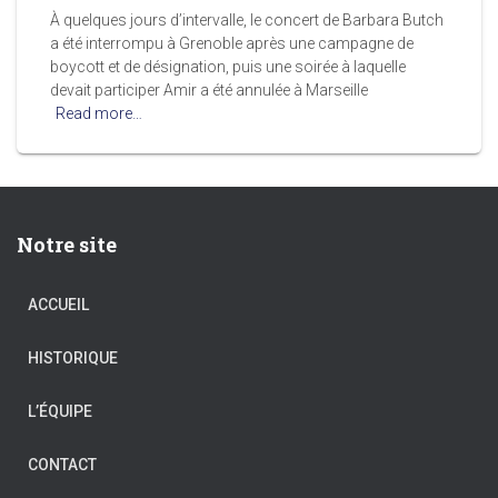
À quelques jours d’intervalle, le concert de Barbara Butch
a été interrompu à Grenoble après une campagne de
boycott et de désignation, puis une soirée à laquelle
devait participer Amir a été annulée à Marseille
Read more…
Notre site
ACCUEIL
HISTORIQUE
L’ÉQUIPE
CONTACT