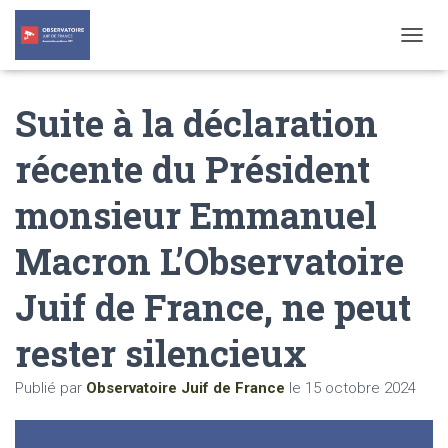
T
O
G
Suite à la déclaration
G
L
E
récente du Président
N
A
monsieur Emmanuel
V
I
G
Macron L’Observatoire
A
T
Juif de France, ne peut
I
O
N
rester silencieux
Publié par
Observatoire Juif de France
le
15 octobre 2024