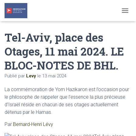
T
O
G
Tel-Aviv, place des
G
L
E
Otages, 11 mai 2024. LE
N
A
BLOC-NOTES DE BHL.
V
I
G
Publié par
Levy
le
13 mai 2024
A
T
La commémoration de Yom Hazikaron est l’occasion pour
I
O
le philosophe de rappeler que l’essence la plus précieuse
N
d’Israël réside en chacun de ses otages actuellement
détenus par le Hamas.
Par
Bernard-Henri Lévy