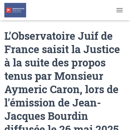
T
O
G
L’Observatoire Juif de
G
L
E
France saisit la Justice
N
A
à la suite des propos
V
I
G
tenus par Monsieur
A
T
Aymeric Caron, lors de
I
O
N
l’émission de Jean-
Jacques Bourdin
diffusée le 26 mai 2025