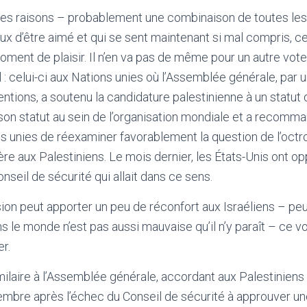
 les raisons – probablement une combinaison de toutes le
ux d’être aimé et qui se sent maintenant si mal compris, ce
oment de plaisir. Il n’en va pas de même pour un autre vot
l : celui-ci aux Nations unies où l’Assemblée générale, par 
entions, a soutenu la candidature palestinienne à un statu
 son statut au sein de l’organisation mondiale et a recomm
s unies de réexaminer favorablement la question de l’octro
re aux Palestiniens. Le mois dernier, les États-Unis ont op
nseil de sécurité qui allait dans ce sens.
ision peut apporter un peu de réconfort aux Israéliens – peu
ns le monde n’est pas aussi mauvaise qu’il n’y paraît – ce 
er.
milaire à l’Assemblée générale, accordant aux Palestiniens l
mbre après l’échec du Conseil de sécurité à approuver 