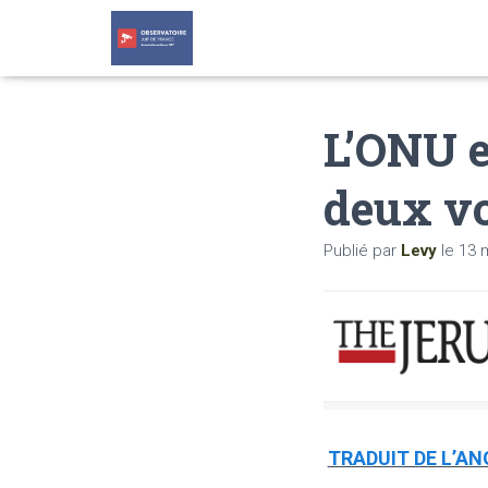
L’ONU et
deux vo
Publié par
Levy
le
13 
TRADUIT DE L’AN