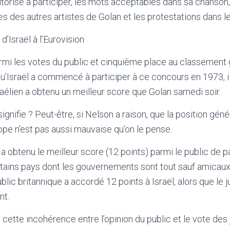
autorisé à participer, les mots acceptables dans sa chanson
es des autres artistes de Golan et les protestations dans le
d’Israël à l’Eurovision
i les votes du public et cinquième place au classement g
qu’Israël a commencé à participer à ce concours en 1973, il
sraélien a obtenu un meilleur score que Golan samedi soir.
ignifie ? Peut-être, si Nelson a raison, que la position géné
ope n’est pas aussi mauvaise qu’on le pense.
 a obtenu le meilleur score (12 points) parmi le public de 
rtains pays dont les gouvernements sont tout sauf amica
ublic britannique a accordé 12 points à Israël, alors que le ju
nt.
ette incohérence entre l’opinion du public et le vote des 