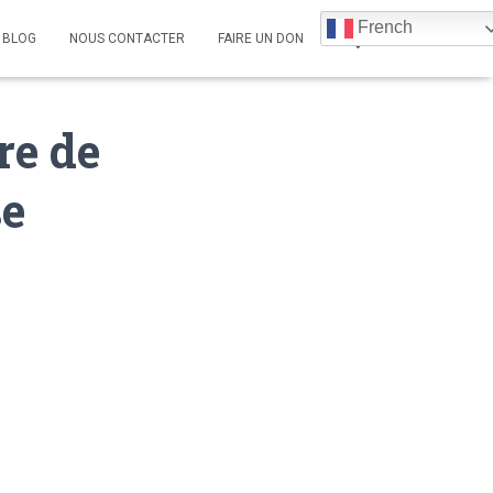
French
BLOG
NOUS CONTACTER
FAIRE UN DON
re de
se