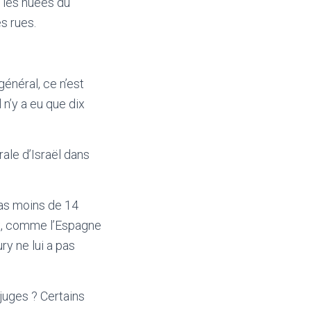
, les huées du
s rues.
énéral, ce n’est
 n’y a eu que dix
rale d’Israël dans
pas moins de 14
ux, comme l’Espagne
ry ne lui a pas
juges ? Certains