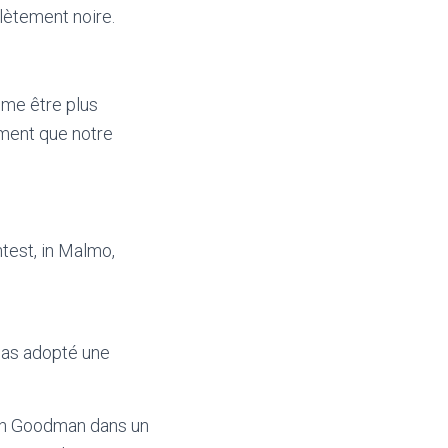
lètement noire.
même être plus
iment que notre
 pas adopté une
icah Goodman dans un