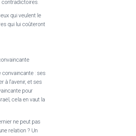
 contradictoires.
ceux qui veulent le
res qui lui coûteront
 convaincante
e convaincante : ses
 à l’avenir, et ses
nvaincante pour
raël, cela en vaut la
ernier ne peut pas
une relation ? Un