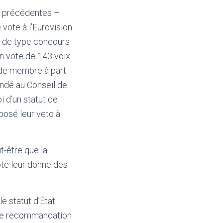
s précédentes –
 vote à l’Eurovision
e de type concours
un vote de 143 voix
t de membre à part
andé au Conseil de
i d’un statut de
posé leur veto à
t-être que la
vote leur donne des
e statut d’État
une recommandation