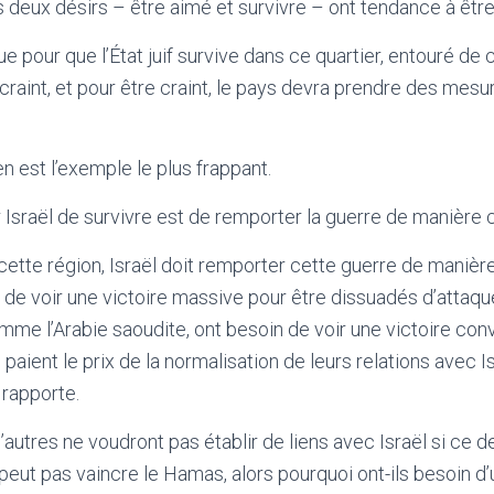
 deux désirs – être aimé et survivre – ont tendance à être
 pour que l’État juif survive dans ce quartier, entouré de 
re craint, et pour être craint, le pays devra prendre des mesu
n est l’exemple le plus frappant.
 Israël de survivre est de remporter la guerre de manière
cette région, Israël doit remporter cette guerre de manièr
de voir une victoire massive pour être dissuadés d’attaquer
comme l’Arabie saoudite, ont besoin de voir une victoire co
 paient le prix de la normalisation de leurs relations avec Is
 rapporte.
autres ne voudront pas établir de liens avec Israël si ce d
 peut pas vaincre le Hamas, alors pourquoi ont-ils besoin d’