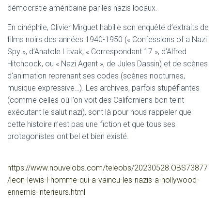
démocratie américaine par les nazis locaux.
En cinéphile, Olivier Mirguet habille son enquête d’extraits de
films noirs des années 1940-1950 (« Confessions of a Nazi
Spy », d’Anatole Litvak, « Correspondant 17 », d’Alfred
Hitchcock, ou « Nazi Agent », de Jules Dassin) et de scènes
d’animation reprenant ses codes (scènes nocturnes,
musique expressive…). Les archives, parfois stupéfiantes
(comme celles où l’on voit des Californiens bon teint
exécutant le salut nazi), sont là pour nous rappeler que
cette histoire n’est pas une fiction et que tous ses
protagonistes ont bel et bien existé.
https://www.nouvelobs.com/teleobs/20230528.OBS73877
/leon-lewis-l-homme-qui-a-vaincu-les-nazis-a-hollywood-
ennemis-interieurs.html