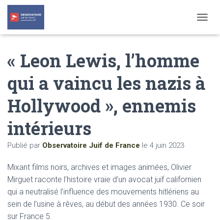
T
O
G
« Leon Lewis, l’homme
G
L
E
qui a vaincu les nazis à
N
A
Hollywood », ennemis
V
I
G
intérieurs
A
T
Publié par
Observatoire Juif de France
le
4 juin 2023
I
O
N
Mixant films noirs, archives et images animées, Olivier
Mirguet raconte l’histoire vraie d’un avocat juif californien
qui a neutralisé l’influence des mouvements hitlériens au
sein de l’usine à rêves, au début des années 1930. Ce soir
sur France 5.