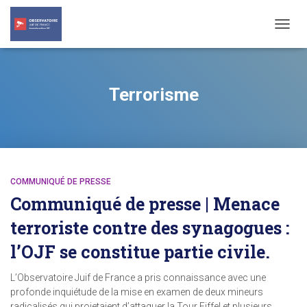
TOGG
NAVIG
Terrorisme
COMMUNIQUÉ DE PRESSE
Communiqué de presse | Menace
terroriste contre des synagogues :
l’OJF se constitue partie civile.
L’Observatoire Juif de France a pris connaissance avec une
profonde inquiétude de la mise en examen de deux mineurs
radicalisés qui projetaient d’attaquer la Tour Eiffel et plusieurs