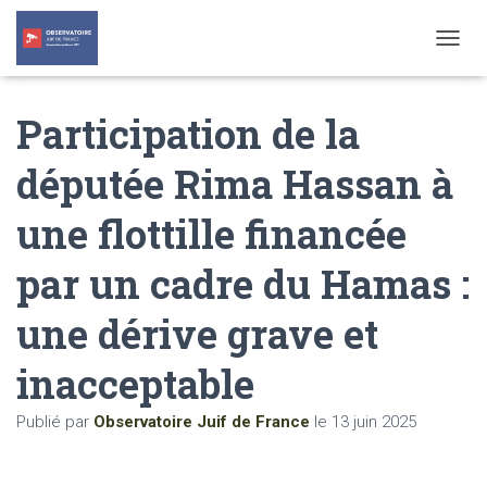
T
O
G
Participation de la
G
L
E
députée Rima Hassan à
N
A
une flottille financée
V
I
G
par un cadre du Hamas :
A
T
une dérive grave et
I
O
N
inacceptable
Publié par
Observatoire Juif de France
le
13 juin 2025