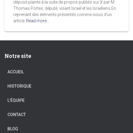
déposé plainte à la suite de propos publiés sur X par M.
Thomas Portes, député, visant Israël et les Israéliens.En
reprenant des éléments présentés comme issus d’un
article
Read more…
Notre site
ACCUEIL
HISTORIQUE
L’ÉQUIPE
CONTACT
BLOG