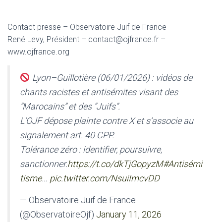
Contact presse – Observatoire Juif de France
René Levy, Président – contact@ojfrance.fr –
www.ojfrance.org
Lyon–Guillotière (06/01/2026) : vidéos de
chants racistes et antisémites visant des
“Marocains” et des “Juifs”.
L’OJF dépose plainte contre X et s’associe au
signalement art. 40 CPP.
Tolérance zéro : identifier, poursuivre,
sanctionner.
https://t.co/dkTjGopyzM
#Antisémi
tisme
…
pic.twitter.com/NsuiImcvDD
— Observatoire Juif de France
(@ObservatoireOjf)
January 11, 2026