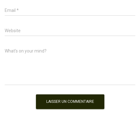
Email
*
Website
What's on your mind?