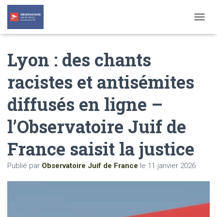
T
O
G
Lyon : des chants
G
L
E
racistes et antisémites
N
A
diffusés en ligne –
V
I
G
l’Observatoire Juif de
A
T
France saisit la justice
I
O
N
Publié par
Observatoire Juif de France
le
11 janvier 2026