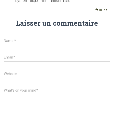
systématiquement antisémites
REPLY
Laisser un commentaire
Name
*
Email
*
Website
What's on your mind?