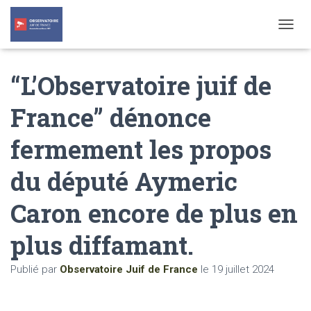
T
O
G
“L’Observatoire juif de
G
L
E
France” dénonce
N
A
fermement les propos
V
I
G
du député Aymeric
A
T
Caron encore de plus en
I
O
N
plus diffamant.
Publié par
Observatoire Juif de France
le
19 juillet 2024