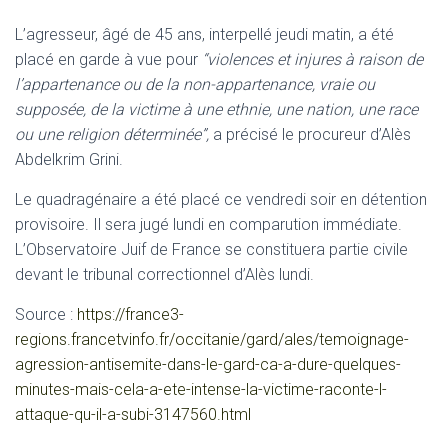
L’agresseur, âgé de 45 ans, interpellé jeudi matin, a été
placé en garde à vue pour
“violences et injures à raison de
l’appartenance ou de la non-appartenance, vraie ou
supposée, de la victime à une ethnie, une nation, une race
ou une religion déterminée”,
a précisé le procureur d’Alès
Abdelkrim Grini.
Le quadragénaire a été placé ce vendredi soir en détention
provisoire. Il sera jugé lundi en comparution immédiate.
L’Observatoire Juif de France se constituera partie civile
devant le tribunal correctionnel d’Alès lundi.
Source :
https://france3-
regions.francetvinfo.fr/occitanie/gard/ales/temoignage-
agression-antisemite-dans-le-gard-ca-a-dure-quelques-
minutes-mais-cela-a-ete-intense-la-victime-raconte-l-
attaque-qu-il-a-subi-3147560.html