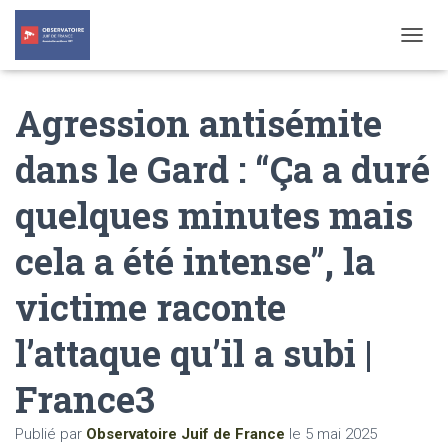
T
O
G
Agression antisémite
G
L
E
dans le Gard : “Ça a duré
N
A
quelques minutes mais
V
I
G
cela a été intense”, la
A
T
victime raconte
I
O
N
l’attaque qu’il a subi |
France3
Publié par
Observatoire Juif de France
le
5 mai 2025