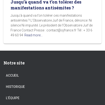
Jusqu’à quand va t’on tolérer des
manifestations antisémites ?
Jusqu’à quand va t’on tolérer ces manifestations
antisémites ? L’Observatoire Juif de France, dénonce: Ni
silence Ni impunité. Le président de l’Observatoire Juif de
France Contact Presse : contact@ojfrance.fr Tél : + 33 6
49 60 94
Read more…
Notre site
ACCUEIL
HISTORIQUE
L’ÉQUIPE