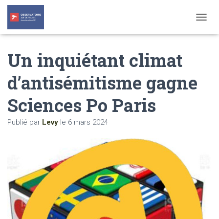
T
O
G
Un inquiétant climat
G
L
E
d’antisémitisme gagne
N
A
Sciences Po Paris
V
I
G
Publié par
Levy
le
6 mars 2024
A
T
I
O
N