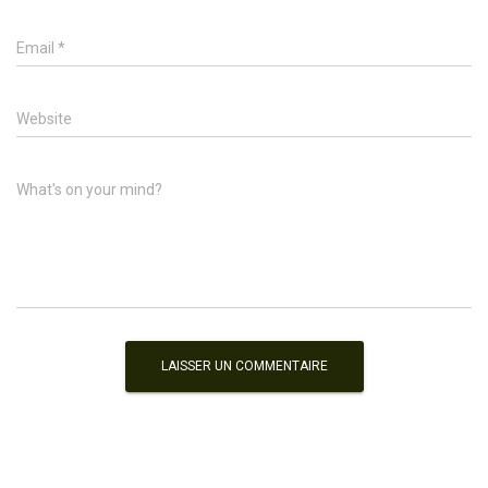
Email
*
Website
What's on your mind?