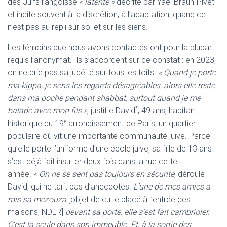
des Juifs l’angoisse
« latente »
décrite par Yaël Braun-Pivet
et incite souvent à la discrétion, à l’adaptation, quand ce
n’est pas au repli sur soi et sur les siens.
Les témoins que nous avons contactés ont pour la plupart
requis l’anonymat. Ils s’accordent sur ce constat : en 2023,
on ne crie pas sa judéité sur tous les toits.
« Quand je porte
ma kippa, je sens les regards désagréables, alors elle reste
dans ma poche pendant shabbat, surtout quand je me
*
balade avec mon fils »
, justifie David
, 49 ans, habitant
e
historique du 19
arrondissement de Paris, un quartier
populaire où vit une importante communauté juive. Parce
qu’elle porte l’uniforme d’une école juive, sa fille de 13 ans
s’est déjà fait insulter deux fois dans la rue cette
année.
« On ne se sent pas toujours en sécurité
, déroule
David, qui ne tarit pas d’anecdotes.
L’une de mes amies a
mis sa mezouza
[objet de culte placé à l’entrée des
maisons, NDLR]
devant sa porte, elle s’est fait cambrioler.
C’est la seule dans son immeuble. Et, à la sortie des