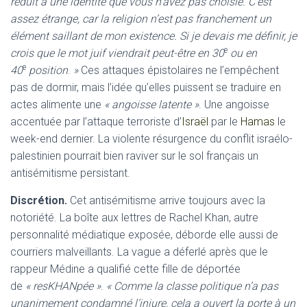
réduit à une identité que vous n’avez pas choisie. C’est
assez étrange, car la religion n’est pas franchement un
élément saillant de mon existence. Si je devais me définir, je
e
crois que le mot juif viendrait peut-être en 30
ou en
e
40
position
.
»
Ces attaques épistolaires ne l’empêchent
pas de dormir, mais l’idée qu’elles puissent se traduire en
actes alimente une
« angoisse latente »
. Une angoisse
accentuée par l’attaque terroriste d’
Israël
par le
Hamas
le
week-end dernier. La violente résurgence du conflit israélo-
palestinien pourrait bien raviver sur le sol français un
antisémitisme persistant.
Discrétion.
Cet antisémitisme arrive toujours avec la
notoriété. La boîte aux lettres de Rachel Khan, autre
personnalité médiatique exposée, déborde elle aussi de
courriers malveillants. La vague a déferlé après que le
rappeur Médine a qualifié cette fille de déportée
de
« resKHANpée »
.
« Comme la classe politique n’a pas
unanimement condamné l’injure, cela a ouvert la porte à un