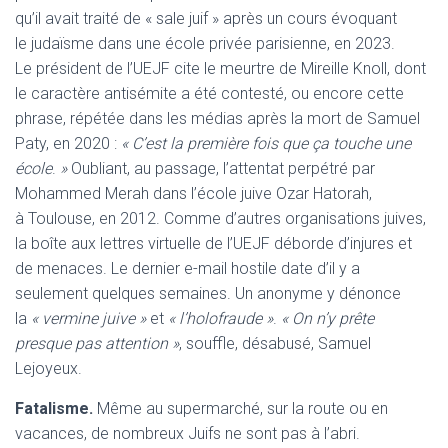
qu’il avait traité de « sale juif » après un cours évoquant
le judaïsme dans une école privée parisienne, en 2023.
Le président de l’UEJF cite le meurtre de Mireille Knoll, dont
le caractère antisémite a été contesté, ou encore cette
phrase, répétée dans les médias après la mort de Samuel
Paty, en 2020 :
« C’est la première fois que ça touche une
école
.
»
Oubliant, au passage, l’attentat perpétré par
Mohammed Merah dans l’école juive Ozar Hatorah,
à Toulouse, en 2012. Comme d’autres organisations juives,
la boîte aux lettres virtuelle de l’UEJF déborde d’injures et
de menaces. Le dernier e-mail hostile date d’il y a
seulement quelques semaines. Un anonyme y dénonce
la
« vermine juive »
et
« l’holofraude »
.
« On n’y prête
presque pas attention »
, souffle, désabusé, Samuel
Lejoyeux.
Fatalisme.
Même au supermarché, sur la route ou en
vacances, de nombreux Juifs ne sont pas à l’abri.