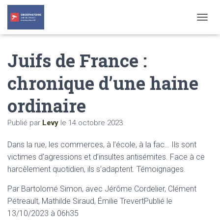
T
O
G
Juifs de France :
G
L
E
chronique d’une haine
N
A
ordinaire
V
I
G
Publié par
Levy
le
14 octobre 2023
A
T
Dans la rue, les commerces, à l’école, à la fac… Ils sont
I
O
victimes d’agressions et d’insultes antisémites. Face à ce
N
harcèlement quotidien, ils s’adaptent. Témoignages.
Par Bartolomé Simon, avec Jérôme Cordelier, Clément
Pétreault, Mathilde Siraud, Émilie TrevertPublié le
13/10/2023 à 06h35