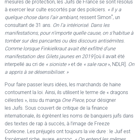
mesures de protection, les Juifs de France se sont résolus
à exercer leur culte escortés par des policiers.
« Il y a
*
quelque chose dans l’air ambiant
, ressent Simon
, un
consultant de 31 ans.
On l’a intériorisé. Dans les
manifestations, pour n’importe quelle cause, on s’habitue à
tomber sur des pancartes ou des discours antisémites.
Comme lorsque Finkielkraut avait été exfiltré d’une
manifestation des Gilets jaunes en 2019
[où il avait été
interpellé au cri de
« sioniste »
et de
« sale race
», NDLR].
On
a appris à se désensibiliser. »
Pour faire passer leurs idées, les marchands de haine
contournent la loi. Ainsi, ils utilisent le terme de « dragons
célestes », issu du manga
One Piece
, pour désigner
les Juifs. Sous couvert de critique de la finance
internationale, ils égrènent les noms de banquiers juifs dans
des textes de rap à succès, à l’image de Freeze
Corleone
.
Les préjugés ont toujours la vie dure : le Juif est
forcément riche, avare, escroc.
« On entend les mêmes