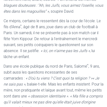
blagues douteuses : “Ah, les Juifs, vous aimez l’oseille, vous
êtes dans les magouilles” »
, soupire David.
Ce mépris, certains le ressentent dès la cour de l’école. Le
*
fils d’Anna
, âgé de 8 ans, joue dans un club de football à
Paris. Un samedi, il ne se présente pas à son match car il
fête Yom Kippour. De retour à l’entraînement le mercredi
suivant, ses petits coéquipiers le questionnent sur son
absence. Il se justifie.
« Ici, on n’aime pas les Juifs »
, lui
lâche un enfant.
*
Dans une école publique du nord de Paris, Salomé
, 9 ans,
subit aussi les questions incessantes de ses
camarades :
« D’où tu viens ? C’est quoi ta religion ? »
« Je
ne sais pas »
, balaie-t-elle. Mais les enfants insistent. Pour la
mère, non pratiquante et laïque avant tout, même les petits
sont dans une
« obsession identitaire »
.
« Ma fille a compris
qu’il valait mieux ne pas dire qu’elle était juive d’origine