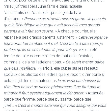
Un choc pour cette ancienne avocate qui a grandi dans un
milieu juif très libéral, une famille dans laquelle
l’antisémitisme n’était plus qu’un sujet de livre
d’histoire.
« Personne ne m’avait mise en garde. Je pensais
que la République laïque qui avait accueilli mes grands-
parents avait fait son œuvre
.
»
À chaque courrier, elle
repense à ses grands-parents justement.
« Cette résurgence
leur aurait fait terriblement mal. C’est triste à dire, mais je
préfère qu’ils ne soient plus là pour voir ça
.
»
Elle a été
tentée de faire comme si rien de tout cela n’existait,
comme si cela ne l’atteignait pas.
« Ce serait mentir, parce
que cela m’affecte
.
»
Parfois, elle publie sur les réseaux
sociaux des photos des lettres qu’elle reçoit, qu’importe si
cela fait jubiler leurs auteurs.
« Je ne veux pas baisser la
tête. Rien ne sert de nier ce phénomène, il ne faut pas le
minorer, il faut systématiquement le dénoncer
.
»
Attaquée
parce que femme, parce que puissante, parce que
juive…
« C’est le monde extérieur qui vous assigne, qui vous