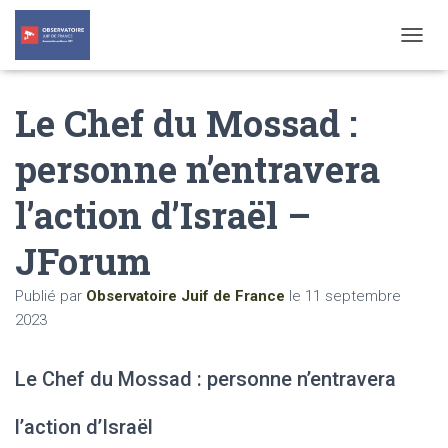
T
O
G
Le Chef du Mossad :
G
L
E
personne n’entravera
N
A
l’action d’Israël –
V
I
G
JForum
A
T
Publié par
Observatoire Juif de France
le
11 septembre
I
O
2023
N
Le Chef du Mossad : personne n’entravera
l’action d’Israël