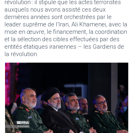
révolution : il stipule que les actes terroristes
auxquels nous avons assisté ces deux
dernières années sont orchestrées par le
leader suprême de l’Iran, Ali Khamenei, avec la
mise en œuvre, le financement, la coordination
et la sélection des cibles effectuées par des
entités étatiques iraniennes – les Gardiens de
la révolution.