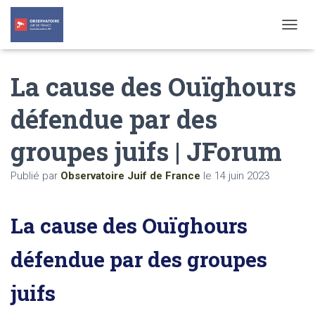
T
O
G
La cause des Ouïghours
G
L
E
défendue par des
N
A
groupes juifs | JForum
V
I
G
Publié par
Observatoire Juif de France
le
14 juin 2023
A
T
I
La cause des Ouïghours
O
N
défendue par des groupes
juifs