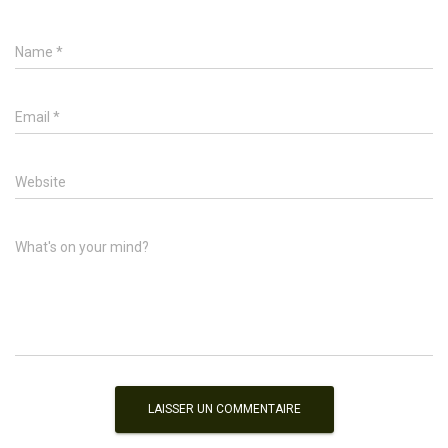
Name
*
Email
*
Website
What's on your mind?