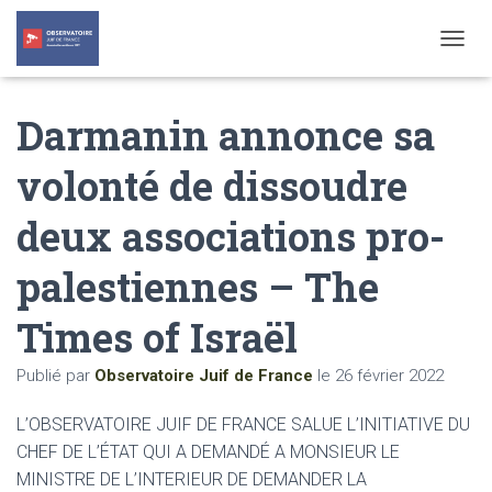
T
O
G
Darmanin annonce sa
G
L
E
volonté de dissoudre
N
A
deux associations pro-
V
I
G
palestiennes – The
A
T
Times of Israël
I
O
N
Publié par
Observatoire Juif de France
le
26 février 2022
L’OBSERVATOIRE JUIF DE FRANCE SALUE L’INITIATIVE DU
CHEF DE L’ÉTAT QUI A DEMANDÉ A MONSIEUR LE
MINISTRE DE L’INTERIEUR DE DEMANDER LA