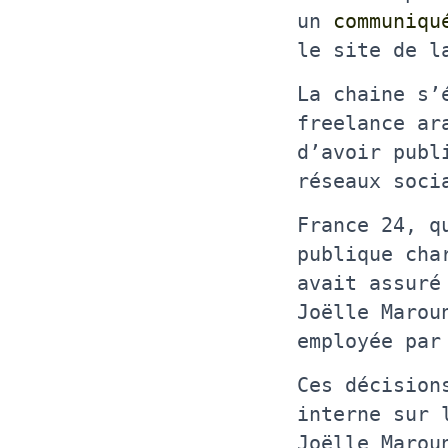
un
communiqu
le site de l
La chaine s’
freelance ar
d’avoir publ
réseaux soci
France 24, q
publique cha
avait assuré
Joëlle Marou
employée par
Ces décision
interne sur 
Joëlle Marou