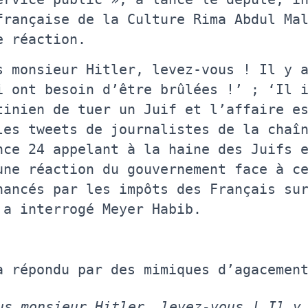
française de la Culture Rima Abdul Ma
e réaction.
s monsieur Hitler, levez-vous ! Il y 
i ont besoin d’être brûlées !’ ; ‘Il 
tinien de tuer un Juif et l’affaire e
les tweets de journalistes de la chaî
nce 24 appelant à la haine des Juifs 
une réaction du gouvernement face à c
nancés par les impôts des Français su
 a interrogé Meyer Habib.
a répondu par des mimiques d’agacemen
us monsieur Hitler, levez-vous ! Il y