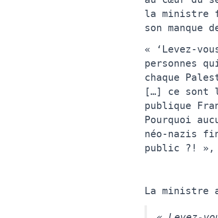
la ministre 
son manque d
« ‘Levez-vou
personnes qu
chaque Pales
[…] ce sont 
publique Fra
Pourquoi auc
néo-nazis fi
public ?! »,
La ministre 
« Levez-vo