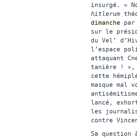
insurgé. « N
hitlerum
théo
dimanche
par 
sur le prési
du Vel’ d’Hi
l’espace pol
attaquant Cn
tanière ! »,
cette hémipl
masque mal v
antisémitism
lancé, exhor
les journali
contre Vince
Sa question 