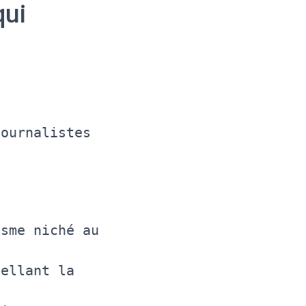
qui
journalistes
isme niché au
pellant la