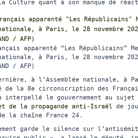
la Culture quant à son manque de réac
ançais apparenté “Les Républicains” M
nationale, à Paris, le 28 novembre 20
AND / AFP)
ernière, à l’Assemblée nationale, à P
é de la 8e circonscription des França
a interpellé le gouvernement au suje
et de la propagande anti-Israël
de jou
de la chaîne France 24.
ement garde le silence sur l’antisémi
ervice public », a lancé le député, i