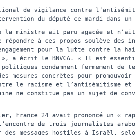
tional de vigilance contre l’antisémi
tervention du député ce mardi dans un
e la ministre ait paru agacée et n’ai
e répondre à ces propos soulève des i
engagement pour la lutte contre la ha
 », a écrit le BNVCA. « Il est essent
 politiques condamnent fermement de t
des mesures concrètes pour promouvoir
ntre le racisme et l’antisémitisme et
aine ne constitue pas un sujet de con
ier, France 24 avait prononcé un « ra
l’encontre de trois journalistes arab
r des messages hostiles à Israël, sel