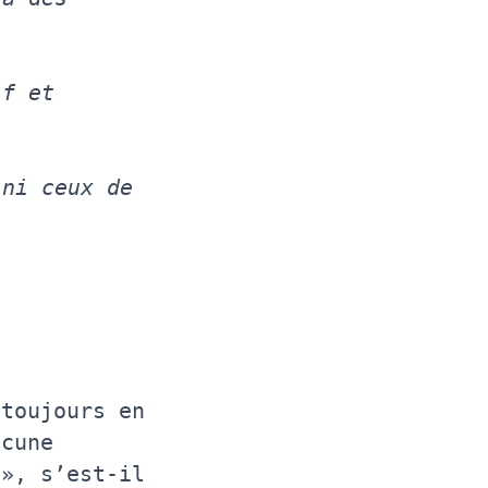
if et
 ni ceux de
 toujours en
ucune
 », s’est-il