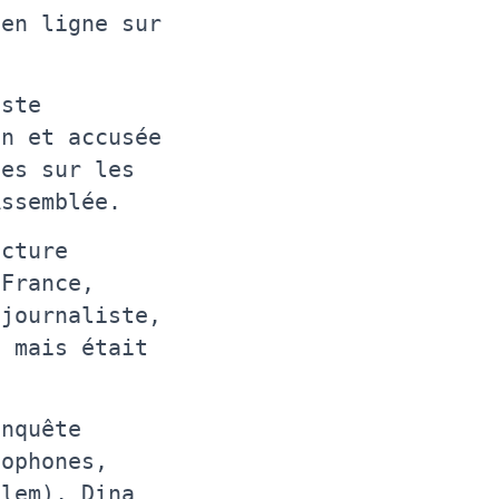
en ligne sur
iste
an et accusée
tes sur les
Assemblée.
ucture
 France,
 journaliste,
s mais était
enquête
bophones,
alem), Dina