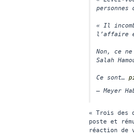
personnes 
« Il incom
l’affaire 
Non, ce ne
Salah Hamo
Ce sont…
p
— Meyer Ha
« Trois des 
poste et rém
réaction de 