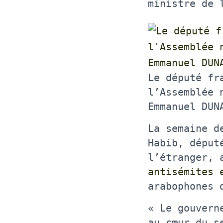
ministre de 
Le député fr
l’Assemblée 
Emmanuel DUN
La semaine d
Habib, déput
l’étranger, 
antisémites 
arabophones 
« Le gouvern
au cœur du s