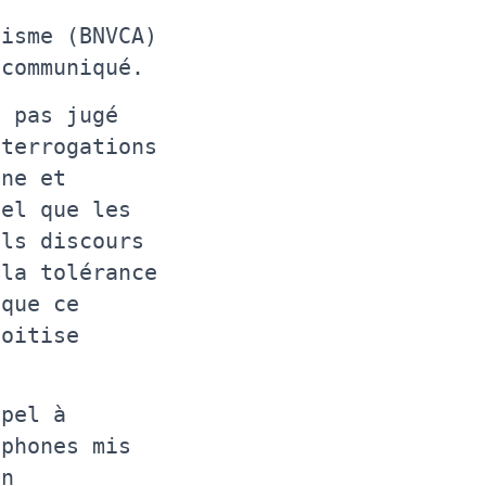
tisme (BNVCA)
 communiqué.
t pas jugé
nterrogations
ine et
iel que les
els discours
 la tolérance
 que ce
voitise
ppel à
ophones mis
on