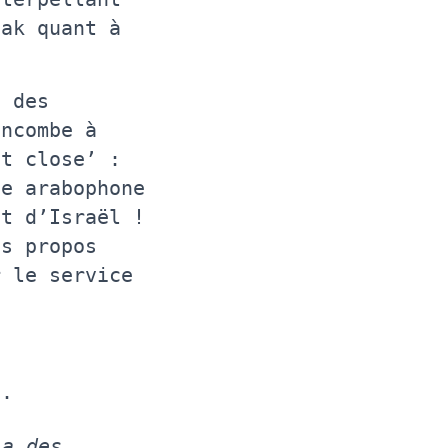
lak quant à
a des
incombe à
st close’ :
ne arabophone
et d’Israël !
es propos
r le service
t.
 a des