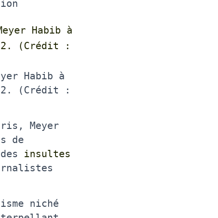
tion
eyer Habib à
22. (Crédit :
aris, Meyer
is de
t des
insultes
rnalistes
tisme niché
nterpellant