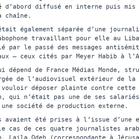
é
d’abord diffusé en interne puis mis 
a chaîne.
était également séparée d’une journal
abophone travaillant pour elle au Lib
ié par le passé des messages antisémi
aux – ceux cités par Meyer Habib à l’
ui dépend de France Médias Monde, str
rgée de l’audiovisuel extérieur de la
 vouloir déposer plainte contre cette
n, qui n’était pas une de ses salarié
 une société de production externe.
s avaient été prises à l’issue d’une 
le cas de ces quatre journalistes ara
n, Laila Odeh (correspondante à Jérus