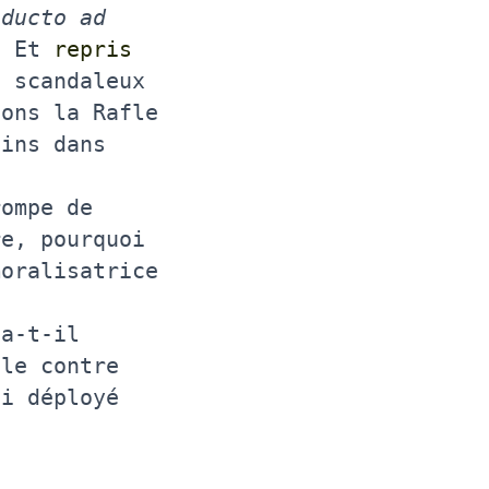
educto ad
. Et
repris
 scandaleux
ions la Rafle
sins dans
rompe de
re, pourquoi
moralisatrice
 a-t-il
èle contre
ui déployé
.