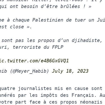
qui ont besoin d’être brûlées ! »
be à chaque Palestinien de tuer un Ju
est close ».
 sont pas les propos d’un djihadiste,
uri, terroriste du FPLP
ic.twitter.com/e4B6GxGVQ1
bib (@Meyer_Habib)
July 18, 2023
quatre journalistes mis en cause sont
unérés par les impôts des Français. A
votre part face à ces propos néonazis