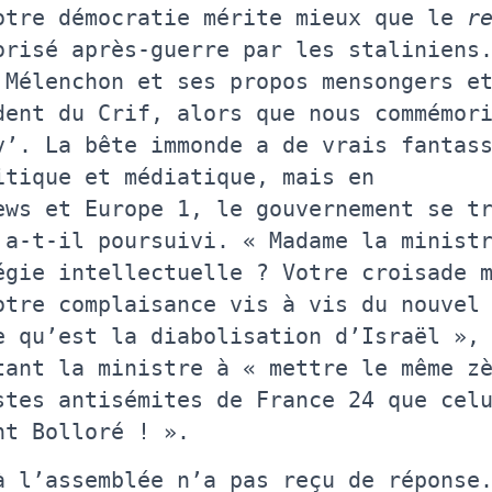
otre démocratie mérite mieux que le
r
risé après-guerre par les staliniens
Mélenchon et ses propos mensongers et
dent du Crif, alors que nous commémor
v’. La bête immonde a de vrais fantas
itique et médiatique, mais en
ews et Europe 1, le gouvernement se t
 a-t-il poursuivi. « Madame la minist
égie intellectuelle ? Votre croisade 
otre complaisance vis à vis du nouvel
e qu’est la diabolisation d’Israël »,
tant la ministre à « mettre le même z
stes antisémites de France 24 que cel
nt Bolloré ! ».
à l’assemblée n’a pas reçu de réponse