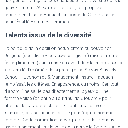
des genres, à l’Égalité des chances et à la Diversité dans le
gouvernement d’Alexander De Croo, ont proposé
récemment Ihsane Haouach au poste de Commissaire
pour l’Égalité Hommes-Femmes.
Talents issus de la diversité
La politique de la coalition actuellement au pouvoir en
Belgique (socialistes-libéraux-écologistes) mise clairement
(et légitimement) sur la mise en avant de « talents » issus de
la diversité. Diplômée de la prestigieuse Solvay Brussels
School – Economics & Management, Ihsane Haouach
remplissait les critères. En apparence, du moins. Car, tout
d’abord, il ne saute pas directement aux yeux qu’une
femme voilée (on parle aujourd’hui de « foulard » pour
atténuer le caractère clairement patriarcal du voile
islamique) puisse incarner la lutte pour l’égalité homme-
femme… Cette nomination provoque donc des remous
assez rapidement, car le voile de la nouvelle Commissaire