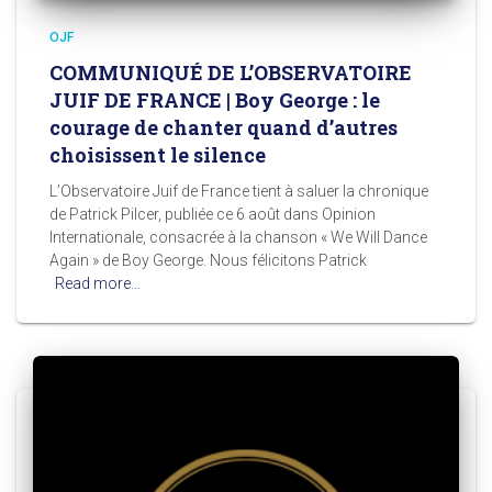
OJF
COMMUNIQUÉ DE L’OBSERVATOIRE
JUIF DE FRANCE | Boy George : le
courage de chanter quand d’autres
choisissent le silence
L’Observatoire Juif de France tient à saluer la chronique
de Patrick Pilcer, publiée ce 6 août dans Opinion
Internationale, consacrée à la chanson « We Will Dance
Again » de Boy George. Nous félicitons Patrick
Read more…