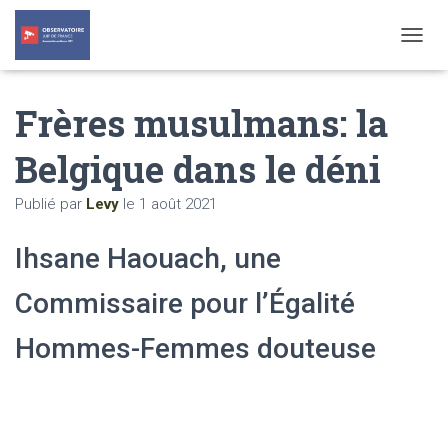
T
O
G
Frères musulmans: la
G
L
E
Belgique dans le déni
N
A
Publié par
Levy
le
1 août 2021
V
I
G
Ihsane Haouach, une
A
T
Commissaire pour l’Égalité
I
O
N
Hommes-Femmes douteuse