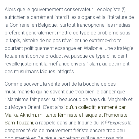
Alors que le gouvernement conservateur… écologiste (!)
autrichien a carrément interdit les slogans et la littérature de
la Confrérie, en Belgique, surtout francophone, les médias
préfèrent généralement mettre ce type de problème sous
le tapis, histoire de ne pas réveiller une extrême-droite
pourtant politiquement exsangue en Wallonie. Une stratégie
totalement contre-productive, puisque ce type d’incident
réveille justement la méfiance envers l’islam, au détriment
des musulmans laïques intégrés.
Comme souvent, la vérité sort de la bouche de ces
musulmans-là qui ne savent que trop bien le danger que
l’islamisme fait peser sur beaucoup de pays du Maghreb et
du Moyen-Orient. C’est ainsi
qu’un collectif, emmené par
Malika Akhdim, militante féministe et laïque et l’humoriste
Sam Touzani
, a rappelé dans une tribune du
Vif-l’Express
la
dangerosité de ce mouvement frériste encore trop peu
documenté en Belgique, regrettant qu’il ne soit pas pris