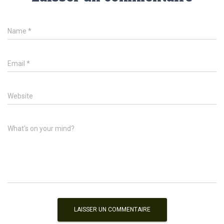
Name
*
Email
*
Website
What's on your mind?