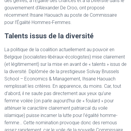
des genres, à l’Égalité des chances et à la Diversité dans le
gouvernement d’Alexander De Croo, ont proposé
récemment Ihsane Haouach au poste de Commissaire
pour l’Égalité Hommes-Femmes.
Talents issus de la diversité
La politique de la coalition actuellement au pouvoir en
Belgique (socialistes-libéraux-écologistes) mise clairement
(et légitimement) sur la mise en avant de « talents » issus de
la diversité. Diplômée de la prestigieuse Solvay Brussels
School – Economics & Management, Ihsane Haouach
remplissait les critères. En apparence, du moins. Car, tout
d’abord, il ne saute pas directement aux yeux qu’une
femme voilée (on parle aujourd’hui de « foulard » pour
atténuer le caractère clairement patriarcal du voile
islamique) puisse incarner la lutte pour l’égalité homme-
femme… Cette nomination provoque donc des remous
assez rapidement, car le voile de la nouvelle Commissaire