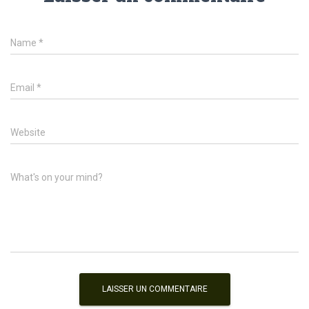
Name
*
Email
*
Website
What's on your mind?