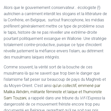
Alors que le gouvernement conservateur… écologiste (!)
autrichien a carrément interdit les slogans et la littérature de
la Confrérie, en Belgique, surtout francophone, les médias
préfèrent généralement mettre ce type de problème sous
le tapis, histoire de ne pas réveiller une extrême-droite
pourtant politiquement exsangue en Wallonie. Une stratégie
totalement contre-productive, puisque ce type d’incident
réveille justement la méfiance envers l’islam, au détriment
des musulmans laïques intégrés.
Comme souvent, la vérité sort de la bouche de ces
musulmans-là qui ne savent que trop bien le danger que
l’islamisme fait peser sur beaucoup de pays du Maghreb et
du Moyen-Orient. C’est ainsi
qu’un collectif, emmené par
Malika Akhdim, militante féministe et laïque et l’humoriste
Sam Touzani
, a rappelé dans une tribune du
Vif-l’Express
la
dangerosité de ce mouvement frériste encore trop peu
documenté en Belgique, regrettant qu’il ne soit pas pris