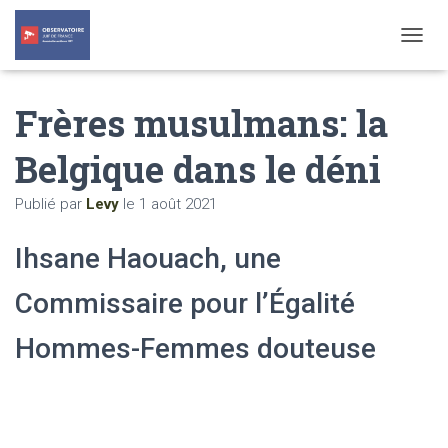
T
O
G
Frères musulmans: la
G
L
E
Belgique dans le déni
N
A
Publié par
Levy
le
1 août 2021
V
I
G
Ihsane Haouach, une
A
T
Commissaire pour l’Égalité
I
O
N
Hommes-Femmes douteuse