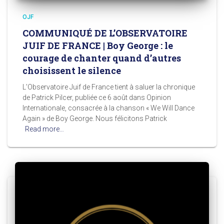
OJF
COMMUNIQUÉ DE L’OBSERVATOIRE
JUIF DE FRANCE | Boy George : le
courage de chanter quand d’autres
choisissent le silence
L’Observatoire Juif de France tient à saluer la chronique
de Patrick Pilcer, publiée ce 6 août dans Opinion
Internationale, consacrée à la chanson « We Will Dance
Again » de Boy George. Nous félicitons Patrick
Read more…