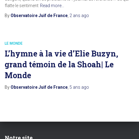
flatte le sentiment
Read more…
By
Observatoire Juif de France
,
2 ans
ago
LE MONDE
L’hymne à la vie d’Elie Buzyn,
grand témoin de la Shoah| Le
Monde
By
Observatoire Juif de France
,
5 ans
ago
Notre site