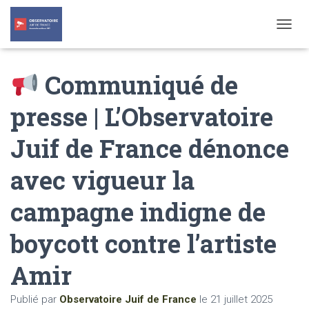
T
O
G
Communiqué de
G
L
E
presse | L’Observatoire
N
A
Juif de France dénonce
V
I
G
avec vigueur la
A
T
campagne indigne de
I
O
N
boycott contre l’artiste
Amir
Publié par
Observatoire Juif de France
le
21 juillet 2025