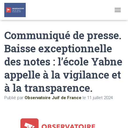
T
O
G
Communiqué de presse.
G
L
E
Baisse exceptionnelle
N
A
des notes : l’école Yabne
V
I
G
appelle à la vigilance et
A
T
à la transparence.
I
O
N
Publié par
Observatoire Juif de France
le
11 juillet 2024