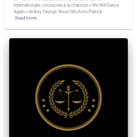
Internationale, consacrée à la chanson « We Will Dance
Again » de Boy George. Nous félicitons Patrick
Read more…