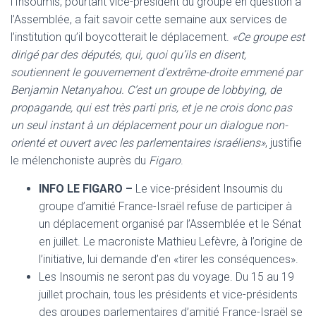
l’Insoumis, pourtant vice-président du groupe en question à
l’Assemblée, a fait savoir cette semaine aux services de
l’institution qu’il boycotterait le déplacement.
«Ce groupe est
dirigé par des députés, qui, quoi qu’ils en disent,
soutiennent le gouvernement d’extrême-droite emmené par
Benjamin Netanyahou. C’est un groupe de lobbying, de
propagande, qui est très parti pris, et je ne crois donc pas
un seul instant à un déplacement pour un dialogue non-
orienté et ouvert avec les parlementaires israéliens»
, justifie
le mélenchoniste auprès du
Figaro
.
INFO LE FIGARO –
Le vice-président Insoumis du
groupe d’amitié France-Israël refuse de participer à
un déplacement organisé par l’Assemblée et le Sénat
en juillet. Le macroniste Mathieu Lefèvre, à l’origine de
l’initiative, lui demande d’en «tirer les conséquences».
Les Insoumis ne seront pas du voyage. Du 15 au 19
juillet prochain, tous les présidents et vice-présidents
des groupes parlementaires d’amitié France-Israël se