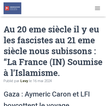
T
O
G
Au 20 eme siècle il y eu
G
L
E
les fascistes au 21 eme
N
A
siècle nous subissons :
V
I
G
“La France (IN) Soumise
A
T
à l’Islamisme.
I
O
N
Publié par
Levy
le
16 mai 2024
Gaza : Aymeric Caron et LFI
boycottent le voyage