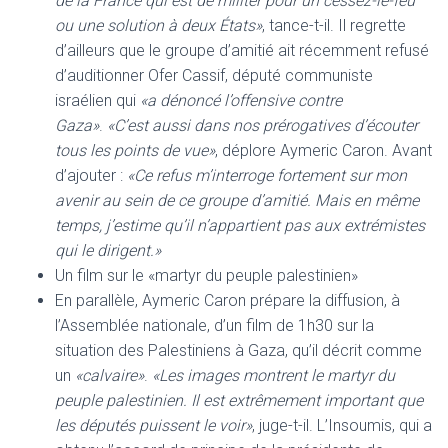
de la France qui est de militer pour un cessez-le-feu
ou une solution à deux États»
, tance-t-il. Il regrette
d’ailleurs que le groupe d’amitié ait récemment refusé
d’auditionner Ofer Cassif, député communiste
israélien qui
«a dénoncé l’offensive contre
Gaza»
.
«C’est aussi dans nos prérogatives d’écouter
tous les points de vue»
, déplore Aymeric Caron. Avant
d’ajouter :
«Ce refus m’interroge fortement sur mon
avenir au sein de ce groupe d’amitié. Mais en même
temps, j’estime qu’il n’appartient pas aux extrémistes
qui le dirigent.»
Un film sur le «martyr du peuple palestinien»
En parallèle, Aymeric Caron prépare la diffusion, à
l’Assemblée nationale, d’un film de 1h30 sur la
situation des Palestiniens à Gaza, qu’il décrit comme
un
«calvaire»
.
«Les images montrent le martyr du
peuple palestinien. Il est extrêmement important que
les députés puissent le voir»
, juge-t-il. L’Insoumis, qui a