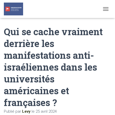
T
O
G
Qui se cache vraiment
G
L
E
derrière les
N
A
manifestations anti-
V
I
G
israéliennes dans les
A
T
universités
I
O
N
américaines et
françaises ?
Publié par
Levy
le
25 avril 2024