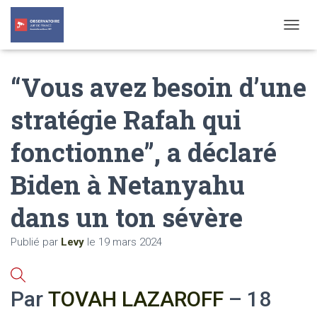
T
O
G
“Vous avez besoin d’une
G
L
E
stratégie Rafah qui
N
A
fonctionne”, a déclaré
V
I
G
Biden à Netanyahu
A
T
dans un ton sévère
I
O
N
Publié par
Levy
le
19 mars 2024
Par
TOVAH LAZAROFF
– 18