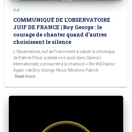
OJF
COMMUNIQUÉ DE L’OBSERVATOIRE
JUIF DE FRANCE | Boy George : le
courage de chanter quand d’autres
choisissent le silence
L’Observatoire Juif de France tient à saluer la chronique
de Patrick Pilcer, publiée ce 6 août dans Opinion
Internationale, consacrée à la chanson « We Will Dance
Again » de Boy George. Nous félicitons Patrick
Read more…