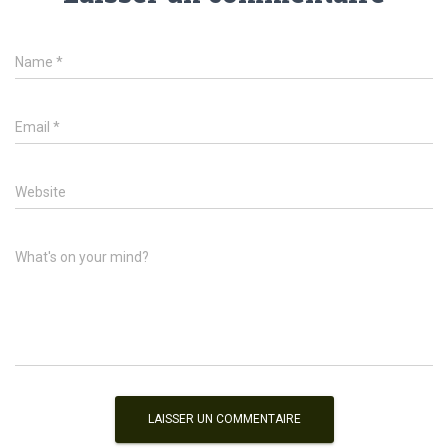
Name
*
Email
*
Website
What's on your mind?