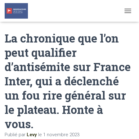
T
O
G
La chronique que l’on
G
L
E
peut qualifier
N
A
d’antisémite sur France
V
I
G
Inter, qui a déclenché
A
T
un fou rire général sur
I
O
N
le plateau. Honte à
vous.
Publié par
Levy
le
1 novembre 2023