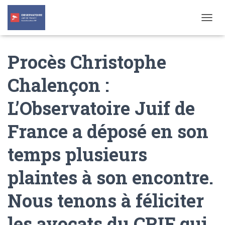
T
O
G
Procès Christophe
G
L
E
Chalençon :
N
A
L’Observatoire Juif de
V
I
G
France a déposé en son
A
T
temps plusieurs
I
O
N
plaintes à son encontre.
Nous tenons à féliciter
les avocats du CRIF qui