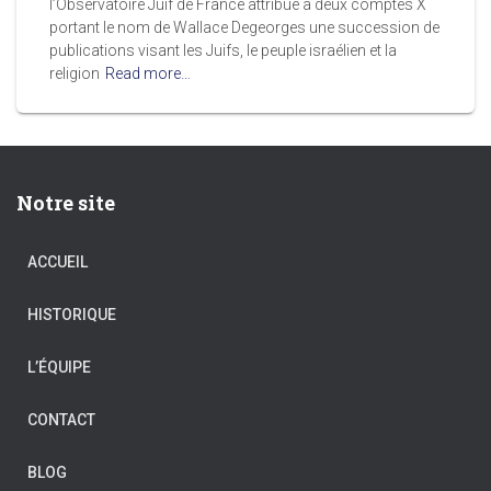
l’Observatoire Juif de France attribue à deux comptes X
portant le nom de Wallace Degeorges une succession de
publications visant les Juifs, le peuple israélien et la
religion
Read more…
Notre site
ACCUEIL
HISTORIQUE
L’ÉQUIPE
CONTACT
BLOG