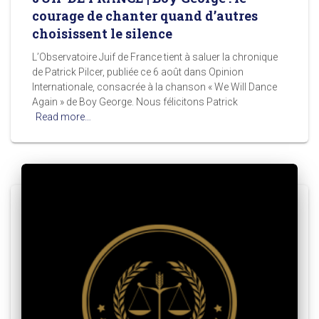
courage de chanter quand d’autres
choisissent le silence
L’Observatoire Juif de France tient à saluer la chronique
de Patrick Pilcer, publiée ce 6 août dans Opinion
Internationale, consacrée à la chanson « We Will Dance
Again » de Boy George. Nous félicitons Patrick
Read more…