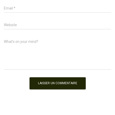
Email
*
Website
What's on your mind?