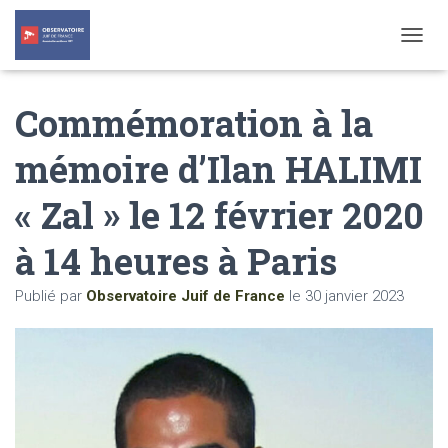
T
O
G
Commémoration à la
G
L
E
mémoire d’Ilan HALIMI
N
A
« Zal » le 12 février 2020
V
I
G
à 14 heures à Paris
A
T
Publié par
Observatoire Juif de France
le
30 janvier 2023
I
O
N