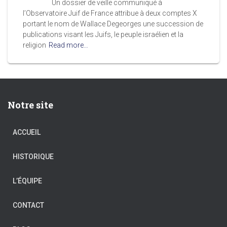
Un dossier de veille communiqué à
l’Observatoire Juif de France attribue à deux comptes X
portant le nom de Wallace Degeorges une succession de
publications visant les Juifs, le peuple israélien et la
religion
Read more…
Notre site
ACCUEIL
HISTORIQUE
L’ÉQUIPE
CONTACT