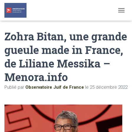
T
O
G
Zohra Bitan, une grande
G
L
E
gueule made in France,
N
A
de Liliane Messika –
V
I
G
Menora.info
A
T
Publié par
Observatoire Juif de France
le
25 décembre 2022
I
O
N