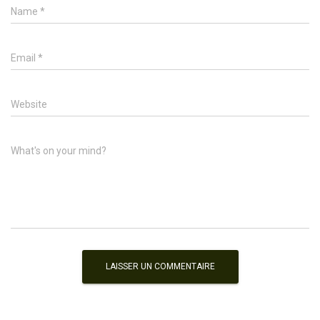
Name
*
Email
*
Website
What's on your mind?