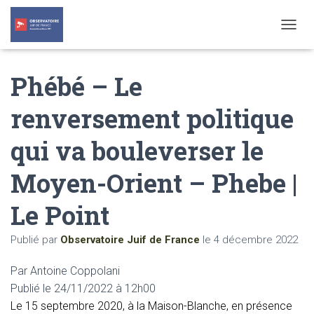
T
O
G
Phébé – Le
G
L
E
renversement politique
N
A
qui va bouleverser le
V
I
G
Moyen-Orient – Phebe |
A
T
Le Point
I
O
N
Publié par
Observatoire Juif de France
le
4 décembre 2022
Par Antoine Coppolani
Publié le
24/11/2022 à 12h00
L
e 15 septembre 2020, à la Maison-Blanche, en présence