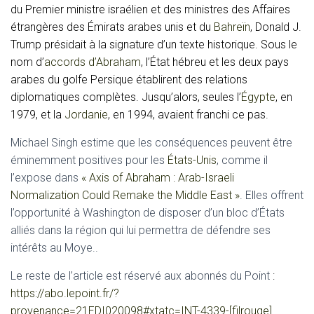
du Premier ministre israélien et des ministres des Affaires
étrangères des Émirats arabes unis et du
Bahreïn
, Donald J.
Trump présidait à la signature d’un texte historique. Sous le
nom d’
accords d’Abraham
, l’État hébreu et les deux pays
arabes du golfe Persique établirent des relations
diplomatiques complètes. Jusqu’alors, seules l’
Égypte
, en
1979, et la
Jordanie
, en 1994, avaient franchi ce pas.
Michael Singh estime que les conséquences peuvent être
éminemment positives pour les
États-Unis
, comme il
l’expose dans
« Axis of Abraham : Arab-Israeli
Normalization Could Remake the Middle East »
. Elles offrent
l’opportunité à Washington de disposer d’un bloc d’États
alliés dans la région qui lui permettra de défendre ses
intérêts au Moye..
Le reste de l’article est réservé aux abonnés du Point
:
https://abo.lepoint.fr/?
provenance=21EDI020098#xtatc=INT-4339-[filrouge]