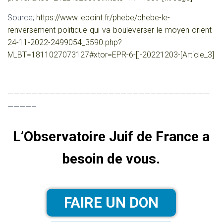
Source;
https://www.lepoint.fr/phebe/phebe-le-
renversement-politique-qui-va-bouleverser-le-moyen-orient-
24-11-2022-2499054_3590.php?
M_BT=1811027073127#xtor=EPR-6-[]-20221203-[Article_3]
——————————————————————————————————
————–
L’Observatoire Juif de France a
besoin de vous.