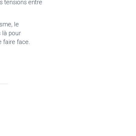
s tensions entre
isme, le
 là pour
 faire face.