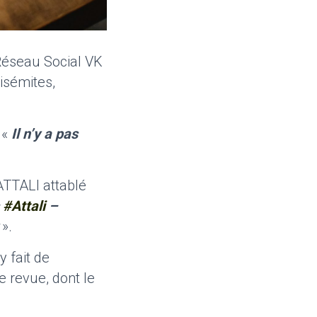
 Réseau Social VK
isémites,
 «
Il n’y a pas
ATTALI attablé
s
#Attali
–
».
y fait de
e revue, dont le