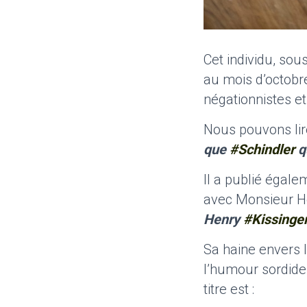
Cet individu, so
au mois d’octobr
négationnistes e
Nous pouvons lire
que
#Schindler
qu
Il a publié égal
avec Monsieur He
Henry
#Kissinge
Sa haine envers l
l’humour sordide 
titre est :