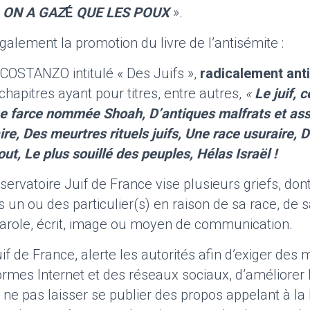
 ON A GAZ
É
QUE LES POUX
».
également la promotion du livre de l’antisémite :
 COSTANZO intitulé « Des Juifs »,
radicalement anti
apitres ayant pour titres, entre autres,
«
Le juif, 
e farce nommée Shoah, D’antiques malfrats et ass
ire, Des meurtres rituels juifs, Une race usuraire, 
ut, Le plus souillé des peuples, Hélas Israël !
servatoire Juif de France vise plusieurs griefs, dont
rs un ou des particulier(s) en raison de sa race, de s
 parole, écrit, image ou moyen de communication.
if de France, alerte les autorités afin d’exiger des
ormes Internet et des réseaux sociaux, d’améliorer 
ne pas laisser se publier des propos appelant à la