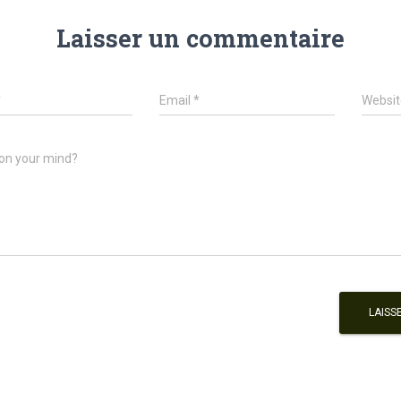
Laisser un commentaire
*
Email
*
Websit
on your mind?