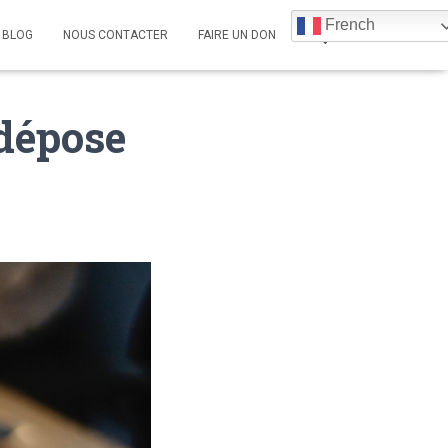
French
BLOG
NOUS CONTACTER
FAIRE UN DON
 dépose