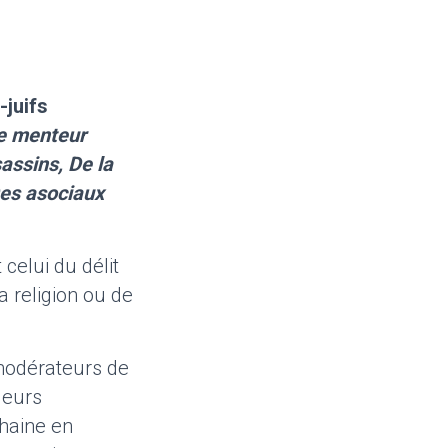
-juifs
ce menteur
assins, De la
Des asociaux
 celui du délit
a religion ou de
 modérateurs de
leurs
 haine en