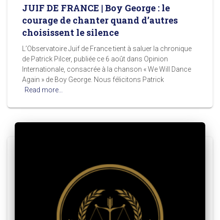
JUIF DE FRANCE | Boy George : le
courage de chanter quand d’autres
choisissent le silence
L’Observatoire Juif de France tient à saluer la chronique
de Patrick Pilcer, publiée ce 6 août dans Opinion
Internationale, consacrée à la chanson « We Will Dance
Again » de Boy George. Nous félicitons Patrick
Read more…