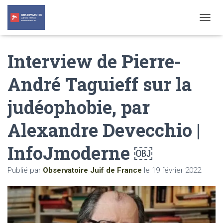
T
O
G
Interview de Pierre-
G
L
E
André Taguieff sur la
N
A
judéophobie, par
V
I
G
Alexandre Devecchio |
A
T
InfoJmoderne ￼
I
O
N
Publié par
Observatoire Juif de France
le
19 février 2022