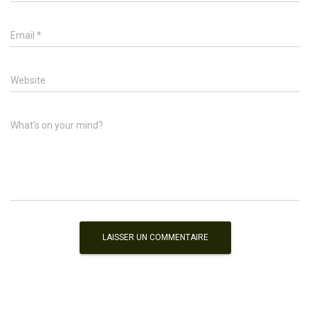
Email
*
Website
What's on your mind?