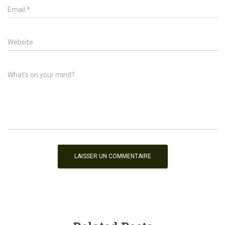
Email
*
Website
What's on your mind?