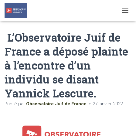
T
O
G
L’Observatoire Juif de
G
L
E
France a déposé plainte
N
A
à l’encontre d’un
V
I
G
individu se disant
A
T
Yannick Lescure.
I
O
N
Publié par
Observatoire Juif de France
le
27 janvier 2022