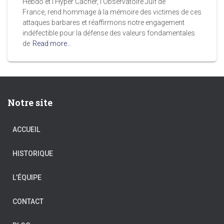
Hebdo et l’Hyper Cacher, l’Observatoire Juif de
France, rend hommage à la mémoire des victimes de ces
attaques barbares et réaffirmons notre engagement
indéfectible pour la défense des valeurs fondamentales
de
Read more…
Notre site
ACCUEIL
HISTORIQUE
L’ÉQUIPE
CONTACT