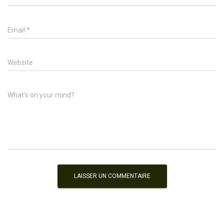
Email
*
Website
What's on your mind?