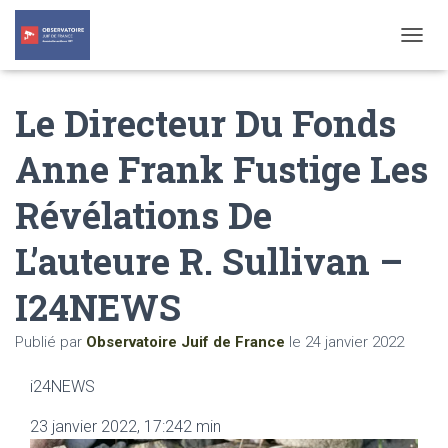
T
O
G
Le Directeur Du Fonds
G
L
E
Anne Frank Fustige Les
N
A
Révélations De
V
I
G
L’auteure R. Sullivan –
A
T
I24NEWS
I
O
N
Publié par
Observatoire Juif de France
le
24 janvier 2022
i24NEWS
23 janvier 2022, 17:24
2 min