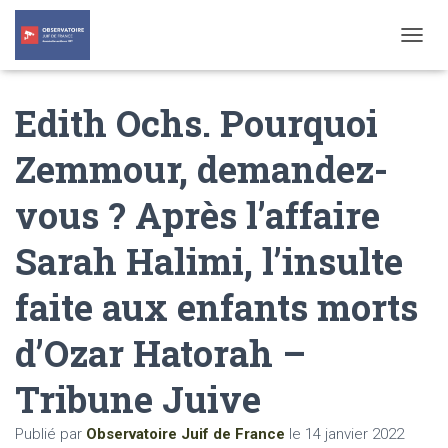
T
O
G
Edith Ochs. Pourquoi
G
L
E
Zemmour, demandez-
N
A
vous ? Après l’affaire
V
I
G
Sarah Halimi, l’insulte
A
T
faite aux enfants morts
I
O
N
d’Ozar Hatorah –
Tribune Juive
Publié par
Observatoire Juif de France
le
14 janvier 2022