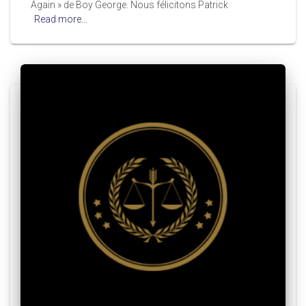
Again » de Boy George. Nous félicitons Patrick
Read more…