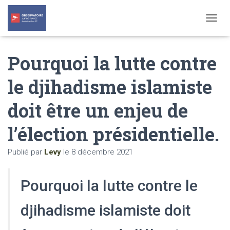
T
O
G
Pourquoi la lutte contre
G
L
E
le djihadisme islamiste
N
A
doit être un enjeu de
V
I
G
l’élection présidentielle.
A
T
Publié par
Levy
le
8 décembre 2021
I
O
N
Pourquoi la lutte contre le
djihadisme islamiste doit