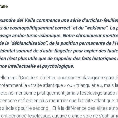
alle
xandre del Valle commence une série d’articles-feuillet
s du cosmopolitiquement correct” et du “wokisme”. La p
lavage arabo-turco-islamique. Notre chroniqueur montre
e la “déblanchisation”, de la punition permanente de 
idental sommé de s’auto-flageller pour expier des faut
ien n’est plus utile que de rappeler des faits historiques
nce intellectuelle et psychologique.
ellement l’Occident chrétien pour son esclavagisme passé
tamment la « traite atlantique » ou « triangulaire », mais l
ecte ne mentionne pratiquement jamais l’esclavage arabo-
encore et fut bien plus meurtrier que la traite atlantique:
s siècles pour le second… Et à la différence des élites eur
 ont dénoncé l’esclavage, aucune grande voie ne s’est jama