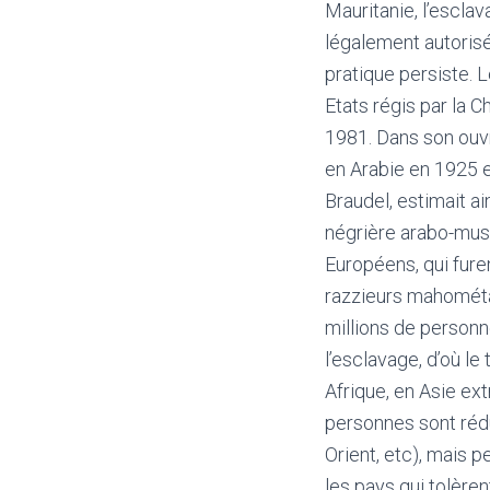
Mauritanie, l’escla
légalement autorisé,
pratique persiste. L
Etats régis par la Ch
1981. Dans son ou
en Arabie en 1925 e
Braudel, estimait ain
négrière arabo-musu
Européens, qui fur
razzieurs mahométan
millions de personn
l’esclavage, d’où l
Afrique, en Asie ex
personnes sont réd
Orient, etc), mais 
les pays qui tolère