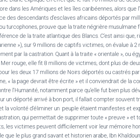
core dans les Amériques et les îles caribéennes, alors que l
ce des descendants d’esclaves africains déportés par mill
u turcophones, prouve que la traite négrière musulmane f
fférence de la traite atlantique des Blancs. C’est ainsi que, 
arienne »), sur 9 millions de captifs victimes, on évalue à 2
ment par la castration. Quant à la traite « orientale », ou ég
 Mer rouge, elle fit 8 millions de victimes, dont plus de de
t pour les deux 17 millions de Noirs déportés ou castrés pa
ne, « la page devrait être écrite » et il conviendrait de la 
re l’Humanité, notamment parce qu’elle fut bien plus dév
pour un déporté arrivé à bon port, il fallait compter souvent 
 et la volonté d’éliminer un peuple étaient manifestes et ex
astration, qui permettait de supprimer toute « preuve » et
, les victimes peuvent difficilement voir leur mémoire ho
e que le plus grand savant et historien arabe, Ibn Khaldoun