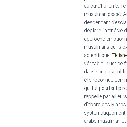
aujourd’hui en ter
musulman passé. Ain
descendant d’escla
déplore l’amnésie de
approche émotionnel
musulmans qu’ils ex
scientifique.
Tidian
véritable injustice
dans son ensemble du
été reconnue comme 
qui fut pourtant pir
rappelle par ailleu
d’abord des Blancs,
systématiquement oc
arabo-musulman et t