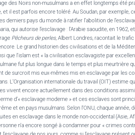
vage des Noirs non-musulmans a en effet longtemps été pra
 et il est parfois encore toléré. Au Soudan, par exemple, ce
es derniers pays du monde à ratifier l’abolition de l’esclav
aria, qui autorise l’esclavage : l’Arabie saoudite, en 1962, e
vrage
Pêcheurs de perles,
Albert Londres, racontait le trafic
ncore. Le grand historien des civilisations et de la Médite
si que l’islam est « la civilisation esclavagiste par excellen
lmane fut plus longue dans le temps et plus meurtrière q
ent de surcroit mis eux-mêmes mis en esclavage par les c
s. L’Organisation internationale du travail (OIT) estime qu’
es vivent encore actuellement dans des conditions assimi
e terme d’« esclavage moderne » et ces esclaves sont prin
trême et en pays musulmans. Selon l’ONU, chaque année, d
uites en esclavage dans le monde non-occidental (Asie, A
personne n’a encore songé à condamner pour « crimes contr
nt l’esclavage de nos jours, comme si l’esclavage présent 