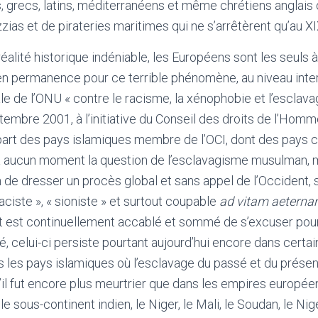
s, grecs, latins, méditerranéens et même chrétiens anglai
zias et de pirateries maritimes qui ne s’arrêtèrent qu’au X
éalité historique indéniable, les Européens sont les seuls à
en permanence pour ce terrible phénomène, au niveau interna
 de l’ONU « contre le racisme, la xénophobie et l’esclava
embre 2001, à l’initiative du Conseil des droits de l’Homme
upart des pays islamiques membre de l’OCI, dont des pays 
à aucun moment la question de l’esclavagisme musulman, ma
 de dresser un procès global et sans appel de l’Occident,
aciste », « sioniste » et surtout coupable
ad vitam aetern
nt est continuellement accablé et sommé de s’excuser pou
é, celui-ci persiste pourtant aujourd’hui encore dans certa
 les pays islamiques où l’esclavage du passé et du présent
il fut encore plus meurtrier que dans les empires européen
le sous-continent indien, le Niger, le Mali, le Soudan, le Nig