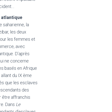
ccident…
 atlantique
te saharienne, la
ibar, les deux
pour les femmes et
ommerce, avec
antique. D’après
 qui ne concerne
es basés en Afrique
 allant du IX ème
près que les esclaves
descendants des
 être affranchis
ère. Dans
Le
cendants d’esclaves