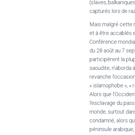
(slaves, balkanique
capturés lors de raz
Mais malgré cette r
et à être accablés 
Conférence mondiale
du 28 août au 7 sept
participèrent la pl
saoudite, n’aborda 
revanche l’occasion
« islamophobe », « r
Alors que l’Occide
l’esclavage du pass
monde, surtout dans
condamné, alors qu’
péninsule arabique, 