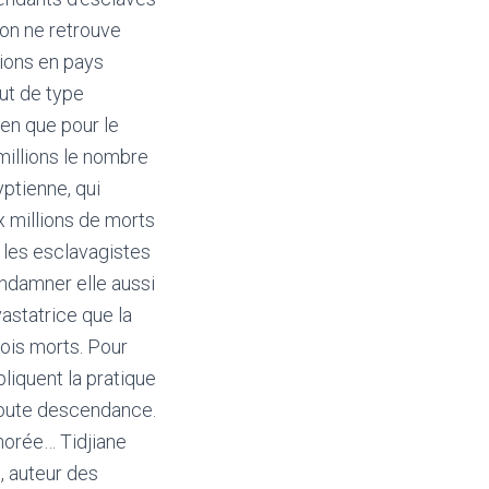
’on ne retrouve
ions en pays
ut de type
rien que pour le
 millions le nombre
yptienne, qui
ux millions de morts
r les esclavagistes
condamner elle aussi
astatrice que la
trois morts. Pour
pliquent la pratique
 toute descendance.
norée… Tidjiane
, auteur des