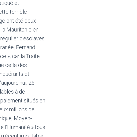
tiqué et
tte terrible
age ont été deux
t la Mauritanie en
 régulier d’esclaves
rranée, Fernand
ce », car la Traite
ue celle des
onquérants et
aujourd’hui, 25
lables à de
cipalement situés en
eux millions de
frique, Moyen-
e l’Humanité » tous
ou récent imputable