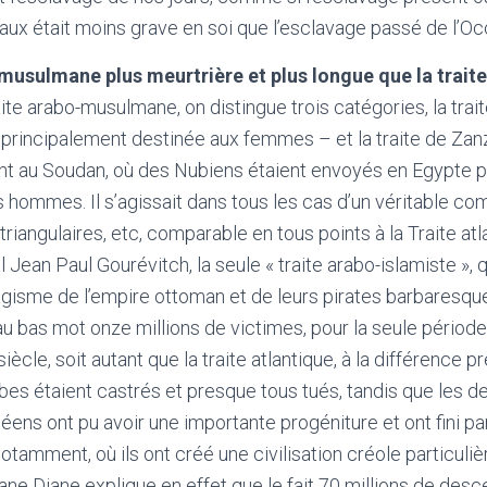
ux était moins grave en soi que l’esclavage passé de l’O
 musulmane plus meurtrière et plus longue que la traite
traite arabo-musulmane, on distingue trois catégories, la trai
 principalement destinée aux femmes – et la traite de Zanz
ant au Soudan, où des Nubiens étaient envoyés en Egypte 
s hommes. Il s’agissait dans tous les cas d’un véritable c
riangulaires, etc, comparable en tous points à la Traite atl
al Jean Paul Gourévitch, la seule « traite arabo-islamiste »,
gisme de l’empire ottoman et de leurs pirates barbaresqu
 au bas mot onze millions de victimes, pour la seule période
iècle, soit autant que la traite atlantique, à la différence 
es étaient castrés et presque tous tués, tandis que les 
ens ont pu avoir une importante progéniture et ont fini par
otamment, où ils ont créé une civilisation créole particuli
iane Diane explique en effet que le fait 70 millions de des