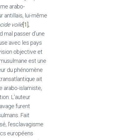
sme arabo-
 antillais, lui-même
cide voilé
[1]
,
and mal passer d’une
euse avec les pays
ision objective et
o-musulmane est une
pleur du phénomène
transatlantique ait
e arabo-islamiste,
tion. L’auteur
lavage furent
sulmans. Fait
sé, l’esclavagisme
ancs européens