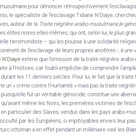
re musulmane pour dénoncer rétrospectivement l’esclavagi
si, le spécialiste de l’esclavage Tidiane N’Diaye, chercheur
ves, auteur de la
Traite négrière arabo-musulmane,
le géno
s élites noires elles-mêmes, qui ont, selon lui, le plus gr
le tiersmondiste – qui les pousse à une solidarité religi
onèrent de l’esclavage de leurs propres ancêtres -, à une v
e N’Diaye
estime que l’omission de la traite négrière arab
 faite à l’Histoire, car l’oubli empêche de comprendre l’am
rant les 11 derniers siècles. Pour lui, le fait que la traite 
un « crime contre l’Humanité » mais pas la traite négrièr
e puisqu’elle fut un véritable génocide, constitue une aberra
rs qu’avant même les Noirs, les premières victimes de l’esc
 en particulier des Slaves, vendus dans les pays arabo-mu
culté par les Européens, si impitoyables envers leur pas
urc-ottoman a en effet pendant un millénaire visé les Bl