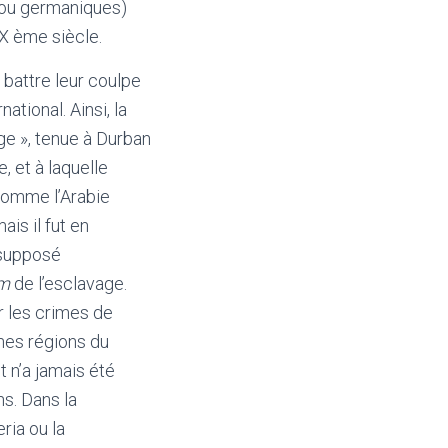
s ou germaniques)
IX ème siècle.
 battre leur coulpe
tional. Ainsi, la
ge », tenue à Durban
, et à laquelle
comme l’Arabie
is il fut en
 supposé
am
de l’esclavage.
r les crimes de
ines régions du
 n’a jamais été
s. Dans la
eria ou la