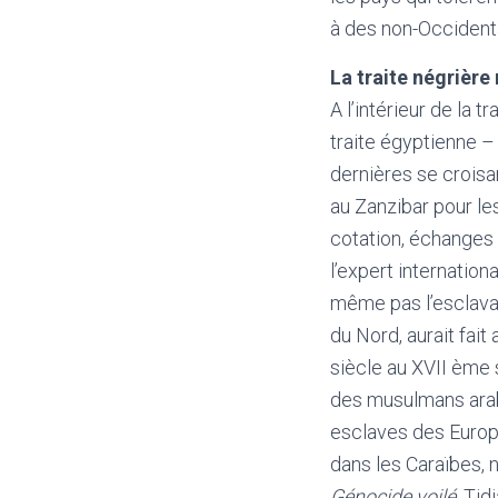
à des non-Occidenta
La traite négrière
A l’intérieur de la 
traite égyptienne –
dernières se crois
au Zanzibar pour le
cotation, échanges t
l’expert internation
même pas l’esclava
du Nord, aurait fait
siècle au XVII ème s
des musulmans arab
esclaves des Europé
dans les Caraïbes, n
Génocide voilé
, Tid