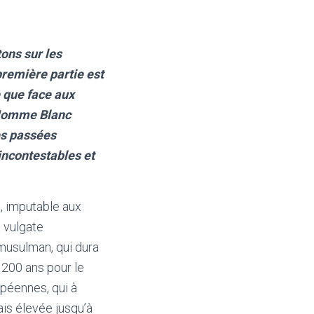
ons sur les
remière partie est
 que face aux
l’Homme Blanc
es passées
 incontestables et
, imputable aux
a vulgate
musulman, qui dura
 1200 ans pour le
opéennes, qui à
is élevée jusqu’à