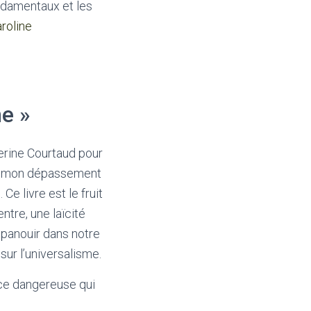
ondamentaux et les
roline
me »
erine Courtaud pour
 et mon dépassement
Ce livre est le fruit
ntre, une laïcité
épanouir dans notre
sur l’universalisme.
ance dangereuse qui