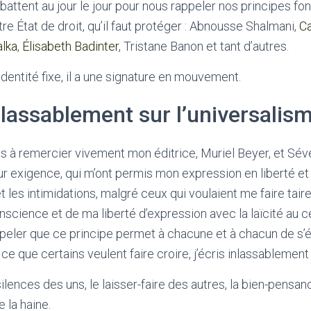
 battent au jour le jour pour nous rappeler nos principes f
re État de droit, qu’il faut protéger : Abnousse Shalmani,
Ca
lka
,
Élisabeth Badinter
, Tristane Banon et tant d’autres.
’identité fixe, il a une signature en mouvement.
inlassablement sur l’universalis
s à remercier vivement mon éditrice, Muriel Beyer, et Sév
eur exigence, qui m’ont permis mon expression en liberté
 les intimidations, malgré ceux qui voulaient me faire taire. 
science et de ma liberté d’expression avec la laïcité au ce
ppeler que ce principe permet à chacune et à chacun de s’
e que certains veulent faire croire, j’écris inlassablement 
silences des uns, le laisser-faire des autres, la bien-pens
 la haine.