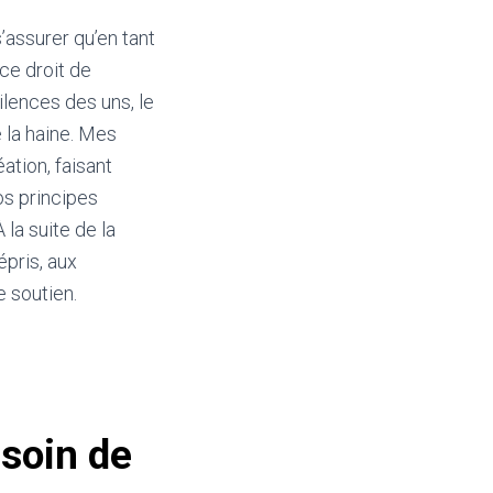
s’assurer qu’en tant
ce droit de
ilences des uns, le
 la haine. Mes
ation, faisant
os principes
la suite de la
épris, aux
e soutien.
esoin de