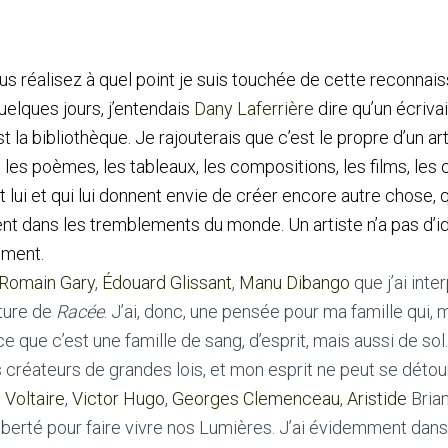
ous réalisez à quel point je suis touchée de cette reconnai
quelques jours, j’entendais
Dany Laferrière
dire qu’un écrivai
st la bibliothèque. Je rajouterais que c’est le propre d’un art
 les poèmes, les tableaux, les compositions, les films, les 
 lui et qui lui donnent envie de créer encore autre chose, 
t dans les tremblements du monde. Un artiste n’a pas d’iden
ement.
Romain Gary
,
Édouard Glissant
,
Manu Dibango
que j’ai int
iture de
Racée
. J’ai, donc, une pensée pour ma famille qui, m
 que c’est une famille de sang, d’esprit, mais aussi de sol
créateurs de grandes lois, et mon esprit ne peut se détou
:
Voltaire
,
Victor Hugo
,
Georges Clemenceau
,
Aristide
Brian
iberté pour faire vivre nos Lumières. J’ai évidemment dans