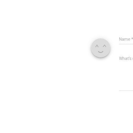
Name
What's 