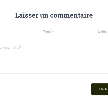
Laisser un commentaire
*
Email
*
Websit
on your mind?