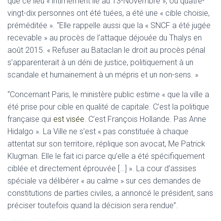
que ce lieu « intimement lié au 13-Novembre », où quatre-
vingt-dix personnes ont été tuées, a été une « cible choisie,
préméditée ». “Elle rappelle aussi que la « SNCF a été jugée
recevable » au procès de l’attaque déjouée du Thalys en
août 2015. « Refuser au Bataclan le droit au procès pénal
s’apparenterait à un déni de justice, politiquement à un
scandale et humainement à un mépris et un non-sens. »
“Concernant Paris, le ministère public estime « que la ville a
été prise pour cible en qualité de capitale. C’est la politique
française qui
est visée
. C’est François Hollande. Pas Anne
Hidalgo ». La Ville ne s’est « pas constituée à chaque
attentat sur son territoire, réplique son avocat, Me Patrick
Klugman. Elle le fait ici parce qu’elle a été spécifiquement
ciblée et directement éprouvée […] ». La cour d’assises
spéciale va délibérer « au calme » sur ces demandes de
constitutions de parties civiles, a annoncé le président, sans
préciser toutefois quand la décision sera rendue”.