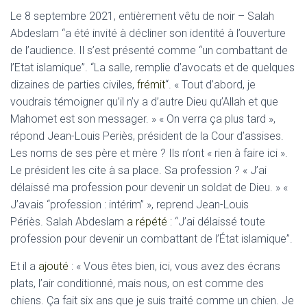
Le 8 septembre 2021, entièrement vêtu de noir – Salah
Abdeslam “a été invité à décliner son identité à l’ouverture
de l’audience. Il s’est présenté comme “un combattant de
l’Etat islamique”. “La salle, remplie d’avocats et de quelques
dizaines de parties civiles,
frémit
“. « Tout d’abord, je
voudrais témoigner qu’il n’y a d’autre Dieu qu’Allah et que
Mahomet est son messager. » « On verra ça plus tard »,
répond Jean-Louis Periès, président de la Cour d’assises.
Les noms de ses père et mère ? Ils n’ont « rien à faire ici ».
Le président les cite à sa place. Sa profession ? « J’ai
délaissé ma profession pour devenir un soldat de Dieu. » «
J’avais “profession : intérim” », reprend Jean-Louis
Périès. Salah Abdeslam
a répété
: “J’ai délaissé toute
profession pour devenir un combattant de l’État islamique”.
Et il a
ajouté
: « Vous êtes bien, ici, vous avez des écrans
plats, l’air conditionné, mais nous, on est comme des
chiens. Ça fait six ans que je suis traité comme un chien. Je