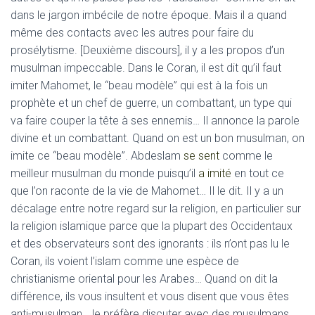
dans le jargon imbécile de notre époque. Mais il a quand
même des contacts avec les autres pour faire du
prosélytisme. [Deuxième discours], il y a les propos d’un
musulman impeccable. Dans le Coran, il est dit qu’il faut
imiter Mahomet, le “beau modèle” qui est à la fois un
prophète et un chef de guerre, un combattant, un type qui
va faire couper la tête à ses ennemis… Il annonce la parole
divine et un combattant. Quand on est un bon musulman, on
imite ce “beau modèle”. Abdeslam
se sent
comme le
meilleur musulman du monde puisqu’il
a imité
en tout ce
que l’on raconte de la vie de Mahomet… Il le dit. Il y a un
décalage entre notre regard sur la religion, en particulier sur
la religion islamique parce que la plupart des Occidentaux
et des observateurs sont des ignorants : ils n’ont pas lu le
Coran, ils voient l’islam comme une espèce de
christianisme oriental pour les Arabes… Quand on dit la
différence, ils vous insultent et vous disent que vous êtes
anti-musulman. Je préfère discuter avec des musulmans