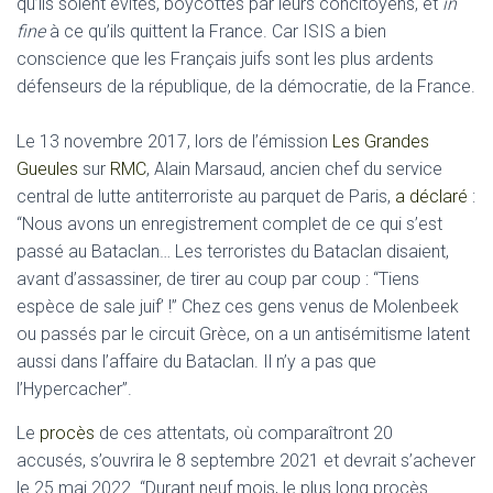
qu’ils soient évités, boycottés par leurs concitoyens, et
in
fine
à ce qu’ils quittent la France. Car ISIS a bien
conscience que les Français juifs sont les plus ardents
défenseurs de la république, de la démocratie, de la France.
Le 13 novembre 2017, lors de l’émission
Les Grandes
Gueules
sur
RMC
, Alain Marsaud, ancien chef du service
central de lutte antiterroriste au parquet de Paris,
a déclaré
:
“Nous avons un enregistrement complet de ce qui s’est
passé au Bataclan… Les terroristes du Bataclan disaient,
avant d’assassiner, de tirer au coup par coup : “Tiens
espèce de sale juif’ !” Chez ces gens venus de Molenbeek
ou passés par le circuit Grèce, on a un antisémitisme latent
aussi dans l’affaire du Bataclan. Il n’y a pas que
l’Hypercacher”.
Le
procès
de ces attentats, où comparaîtront 20
accusés, s’ouvrira le 8 septembre 2021 et devrait s’achever
le 25 mai 2022. “Durant neuf mois, le plus long procès