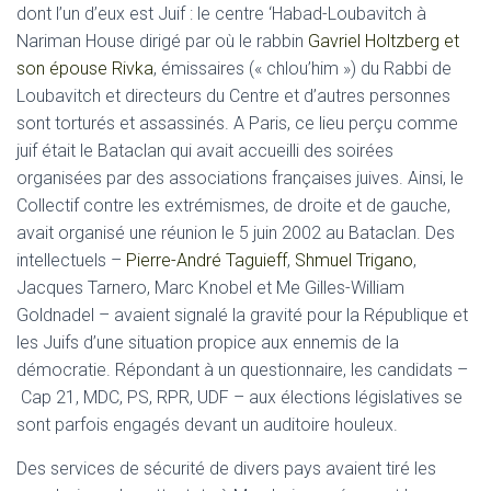
dont l’un d’eux est Juif : le centre ‘Habad-Loubavitch à
Nariman House dirigé par où le rabbin
Gavriel Holtzberg et
son épouse Rivka
, émissaires (« chlou’him ») du Rabbi de
Loubavitch et directeurs du Centre et d’autres personnes
sont torturés et assassinés. A Paris, ce lieu perçu comme
juif était le Bataclan qui avait accueilli des soirées
organisées par des associations françaises juives. Ainsi, le
Collectif contre les extrémismes, de droite et de gauche,
avait organisé une réunion le 5 juin 2002 au Bataclan. Des
intellectuels –
Pierre-André Taguieff
,
Shmuel Trigano
,
Jacques Tarnero, Marc Knobel et Me Gilles-William
Goldnadel – avaient signalé la gravité pour la République et
les Juifs d’une situation propice aux ennemis de la
démocratie. Répondant à un questionnaire, les candidats –
Cap 21, MDC, PS, RPR, UDF – aux élections législatives se
sont parfois engagés devant un auditoire houleux.
Des services de sécurité de divers pays avaient tiré les