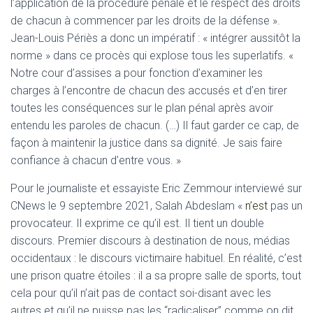
l’application de la procédure pénale et le respect des droits
de chacun à commencer par les droits de la défense ».
Jean-Louis Périès a donc un impératif : « intégrer aussitôt la
norme » dans ce procès qui explose tous les superlatifs. «
Notre cour d’assises a pour fonction d’examiner les
charges à l’encontre de chacun des accusés et d’en tirer
toutes les conséquences sur le plan pénal après avoir
entendu les paroles de chacun. (…) Il faut garder ce cap, de
façon à maintenir la justice dans sa dignité. Je sais faire
confiance à chacun d’entre vous. »
Pour le journaliste et essayiste Eric Zemmour interviewé sur
CNews le 9 septembre 2021, Salah Abdeslam «
n’est
pas un
provocateur. Il exprime ce qu’il est. Il tient un double
discours. Premier discours à destination de nous, médias
occidentaux : le discours victimaire habituel. En réalité, c’est
une prison quatre étoiles : il a sa propre salle de sports, tout
cela pour qu’il n’ait pas de contact soi-disant avec les
autres et qu’il ne puisse pas les “radicaliser” comme on dit