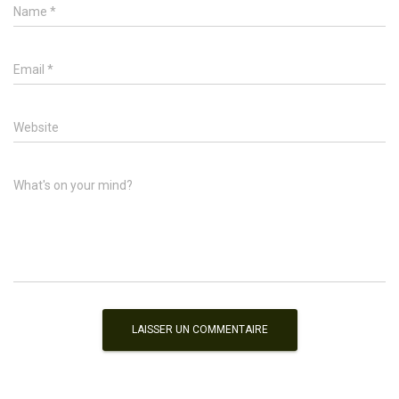
Name
*
Email
*
Website
What's on your mind?