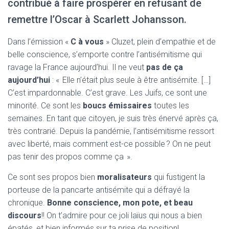
contribué à faire prospérer en refusant de
remettre l’Oscar à Scarlett Johansson.
Dans l’émission «
C à vous
» Cluzet, plein d’empathie et de
belle conscience, s’emporte contre l’antisémitisme qui
ravage la France aujourd’hui. Il ne veut
pas de ça
aujourd’hui
: « Elle n’était plus seule à être antisémite. […]
C’est impardonnable. C’est grave. Les Juifs, ce sont une
minorité. Ce sont les
boucs émissaires
toutes les
semaines. En tant que citoyen, je suis très énervé après ça,
très contrarié. Depuis la pandémie, l’antisémitisme ressort
avec liberté, mais comment est-ce possible ? On ne peut
pas tenir des propos comme ça ».
Ce sont ses propos bien
moralisateurs
qui fustigent la
porteuse de la pancarte antisémite qui a défrayé la
chronique.
Bonne conscience, mon pote, et beau
discours
!! On t’admire pour ce joli laïus qui nous a bien
épatés, et bien informés sur ta prise de position!