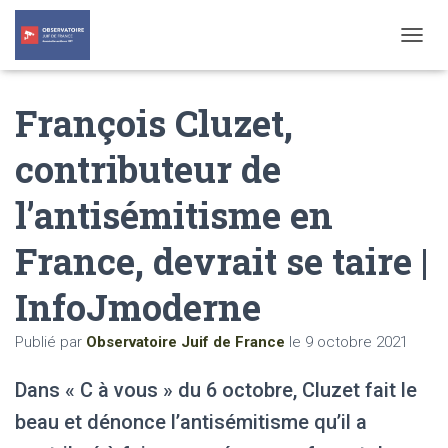
T
O
G
François Cluzet,
G
L
E
contributeur de
N
A
l’antisémitisme en
V
I
G
France, devrait se taire |
A
T
InfoJmoderne
I
O
N
Publié par
Observatoire Juif de France
le
9 octobre 2021
Dans « C à vous » du 6 octobre, Cluzet fait le
beau et dénonce l’antisémitisme qu’il a