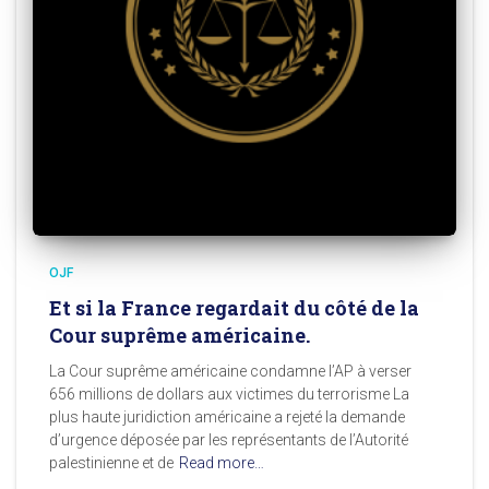
OJF
Et si la France regardait du côté de la
Cour suprême américaine.
La Cour suprême américaine condamne l’AP à verser
656 millions de dollars aux victimes du terrorisme La
plus haute juridiction américaine a rejeté la demande
d’urgence déposée par les représentants de l’Autorité
palestinienne et de
Read more…