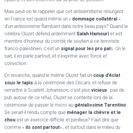
Mais peut-on te rappeler que cet antisémitisme résurgent
en France est quand même un «
dommage collatéral
»
d’un antisionisme flambant dans notre beau pays? Quand le
célèbre Cluzet défend ardemment
Salah Hamouri
et est
membre d’honneur du comité de soutien à ce terroriste
franco-palestinien, c’est un
signal pour les pro pal
s. On le
sait, il en parle partout, et s’exprime avec force et
conviction.
En revanche, quand le même Cluzet fait un
coup d’éclat
sous le tapis
à la cérémonie des Oscars, et refuse de
remettre à Scarlett Johansson, c’est plus
vicieux
: pas de
pub autour de ce refus, Cluzet se contente lors de la
cérémonie de passer le micro au
génialissime Tarentino
.
Se serait-il rendu compte que
ménager la chèvre et le
chou
est un exercice difficile et périlleux? Faut dire que
comme «
ils sont partout
« , et surtout dans le milieu du