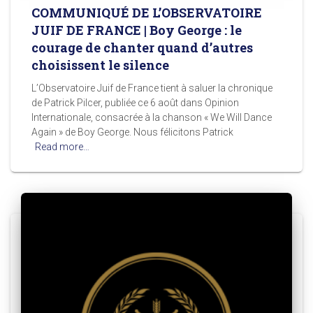
COMMUNIQUÉ DE L’OBSERVATOIRE
JUIF DE FRANCE | Boy George : le
courage de chanter quand d’autres
choisissent le silence
L’Observatoire Juif de France tient à saluer la chronique
de Patrick Pilcer, publiée ce 6 août dans Opinion
Internationale, consacrée à la chanson « We Will Dance
Again » de Boy George. Nous félicitons Patrick
Read more…