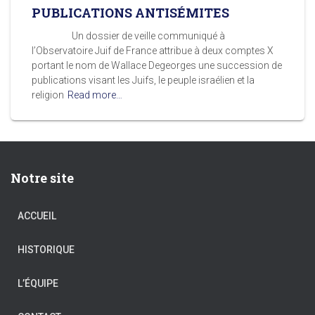
PUBLICATIONS ANTISÉMITES
Un dossier de veille communiqué à
l’Observatoire Juif de France attribue à deux comptes X
portant le nom de Wallace Degeorges une succession de
publications visant les Juifs, le peuple israélien et la
religion
Read more…
Notre site
ACCUEIL
HISTORIQUE
L’ÉQUIPE