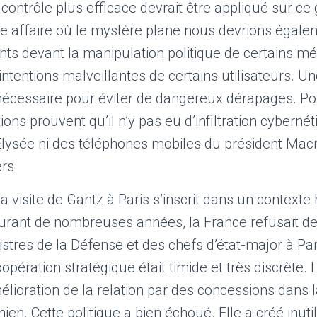
contrôle plus efficace devrait être appliqué sur ce 
te affaire où le mystère plane nous devrions égale
ants devant la manipulation politique de certains m
 intentions malveillantes de certains utilisateurs. 
nécessaire pour éviter de dangereux dérapages. Pou
ions prouvent qu’il n’y pas eu d’infiltration cyberné
’Elysée ni des téléphones mobiles du président Mac
rs.
a visite de Gantz à Paris s’inscrit dans un contexte 
urant de nombreuses années, la France refusait des
nistres de la Défense et des chefs d’état-major à P
pération stratégique était timide et très discrète.
mélioration de la relation par des concessions dans 
ien. Cette politique a bien échoué. Elle a créé inut