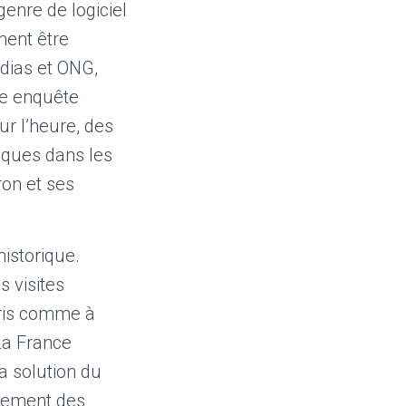
genre de logiciel
ment être
édias et ONG,
Une enquête
r l’heure, des
tiques dans les
ron et ses
historique.
 visites
aris comme à
 La France
la solution du
ilement des