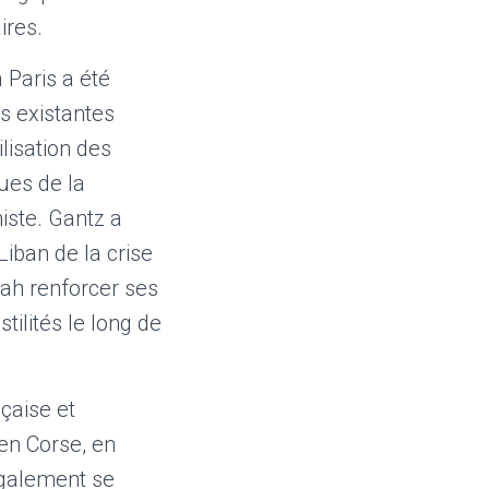
ires.
 Paris a été
s existantes
lisation des
ues de la
miste. Gantz a
Liban de la crise
llah renforcer ses
tilités le long de
nçaise et
en Corse, en
galement se