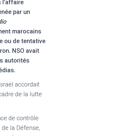
l’affaire
enée par un
io
ment marocains
e ou de tentative
ron. NSO avait
s autorités
édias.
Israël accordait
adre de la lutte
ence de contrôle
n de la Défense,