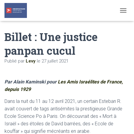
T
O
G
Billet : Une justice
G
L
E
panpan cucul
N
A
Publié par
Levy
le
27 juillet 2021
V
I
G
A
Par Alain Kaminski pour
Les Amis Israélites de France,
T
depuis 1929
I
O
N
Dans la nuit du 11 au 12 avril 2021, un certain Esteban R.
avait couvert de tags antisémites la prestigieuse Grande
Ecole Science Po à Paris. On découvrait des « Mort à
Israël » des étoiles de David barrées, des « Ecole de
kouffar » qui signifie mécréants en arabe.