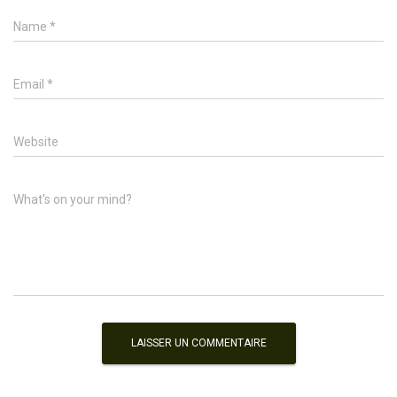
Name
*
Email
*
Website
What's on your mind?