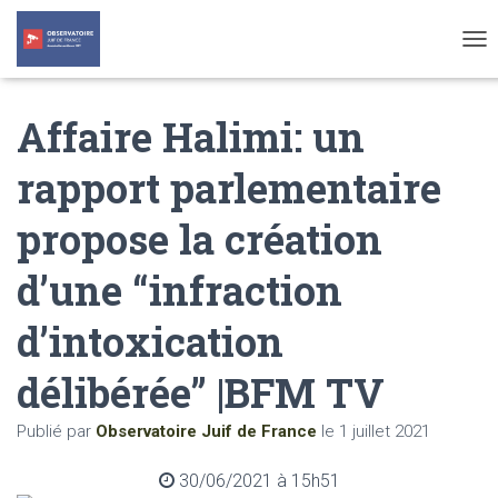
T
O
G
Affaire Halimi: un
G
L
E
rapport parlementaire
N
A
propose la création
V
I
G
d’une “infraction
A
T
d’intoxication
I
O
N
délibérée” |BFM TV
Publié par
Observatoire Juif de France
le
1 juillet 2021
30/06/2021 à 15h51