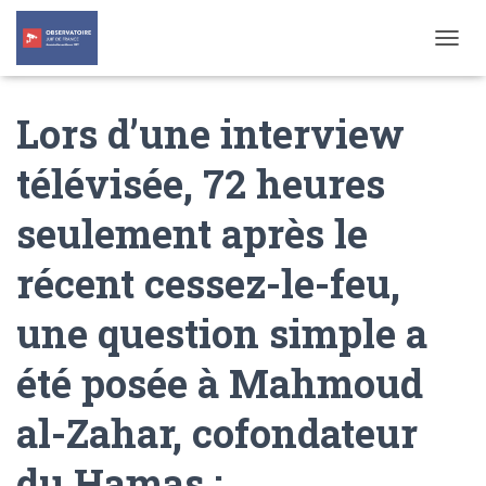
T
O
G
Lors d’une interview
G
L
E
télévisée, 72 heures
N
A
seulement après le
V
I
G
récent cessez-le-feu,
A
T
une question simple a
I
O
N
été posée à Mahmoud
al-Zahar, cofondateur
du Hamas :