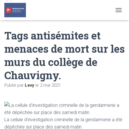
T
O
G
Tags antisémites et
G
L
E
menaces de mort sur les
N
A
murs du collège de
V
I
G
Chauvigny.
A
T
Publié par
Levy
le
2 mai 2021
I
O
N
La cellule d’investigation criminelle de la gendarmerie a été
dépêchée sur place dès samedi matin.