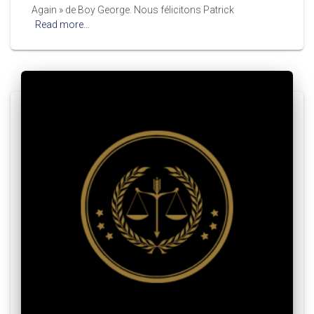
Again » de Boy George. Nous félicitons Patrick
Read more…