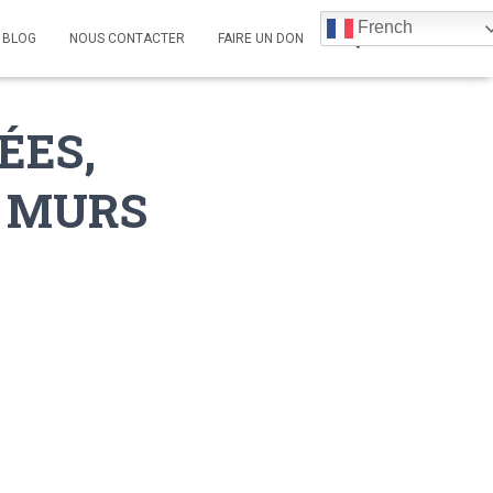
French
BLOG
NOUS CONTACTER
FAIRE UN DON
ÉES,
S MURS