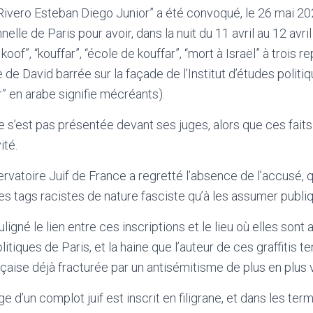
Rivero Esteban Diego Junior” a été convoqué, le 26 mai 20
lle de Paris pour avoir, dans la nuit du 11 avril au 12 avri
 koof”, “kouffar”, “école de kouffar”, “mort à Israël” à trois r
 de David barrée sur la façade de l’Institut d’études politi
r” en arabe signifie mécréants).
 s’est pas présentée devant ses juges, alors que ces faits
ité.
rvatoire Juif de France a regretté l’absence de l’accusé, q
s tags racistes de nature fasciste qu’à les assumer publi
uligné le lien entre ces inscriptions et le lieu où elles sont
olitiques de Paris, et la haine que l’auteur de ces graffitis 
çaise déjà fracturée par un antisémitisme de plus en plus v
e d’un complot juif est inscrit en filigrane, et dans les term