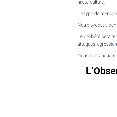
haute culture.
Ce type de mensong
Notre avocat a dema
Le délibéré sera ren
attaques, agressions
Nous ne manquerons
L’Obser