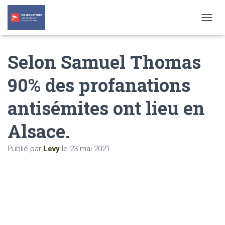
T
O
G
Selon Samuel Thomas
G
L
E
90% des profanations
N
A
antisémites ont lieu en
V
I
G
Alsace.
A
T
Publié par
Levy
le
23 mai 2021
I
O
N