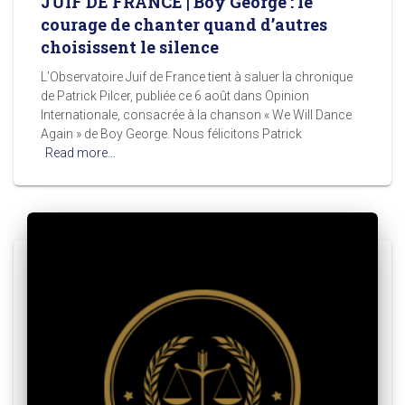
JUIF DE FRANCE | Boy George : le
courage de chanter quand d’autres
choisissent le silence
L’Observatoire Juif de France tient à saluer la chronique
de Patrick Pilcer, publiée ce 6 août dans Opinion
Internationale, consacrée à la chanson « We Will Dance
Again » de Boy George. Nous félicitons Patrick
Read more…