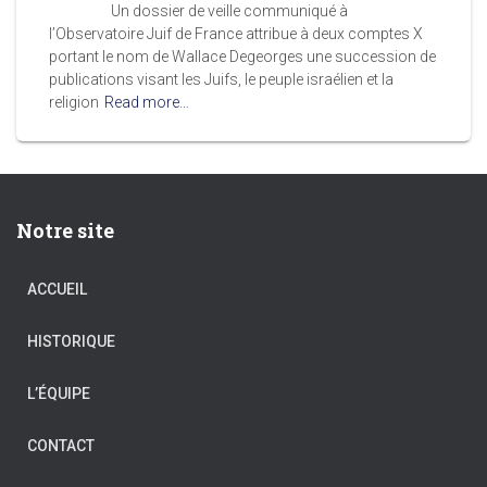
Un dossier de veille communiqué à
l’Observatoire Juif de France attribue à deux comptes X
portant le nom de Wallace Degeorges une succession de
publications visant les Juifs, le peuple israélien et la
religion
Read more…
Notre site
ACCUEIL
HISTORIQUE
L’ÉQUIPE
CONTACT