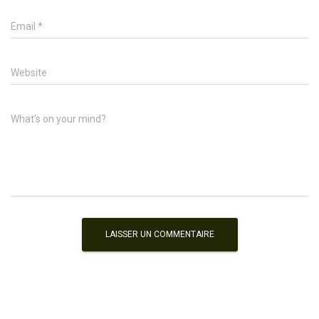
Email
*
Website
What's on your mind?