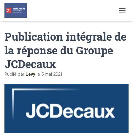
T
O
G
Publication intégrale de
G
L
E
la réponse du Groupe
N
A
JCDecaux
V
I
G
Publié par
Levy
le
5 mai 2021
A
T
I
O
N