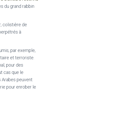
es du grand rabbin
 colistière de
perpétrés à
umis, par exemple,
ire et terroriste.
mal, pour des
ut cas que le
s Arabes peuvent
rie pour enrober le