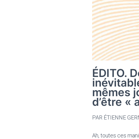
ÉDITO. D
inévitab
mêmes jo
d’être « 
PAR ÉTIENNE GER
A
h, toutes ces mani