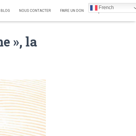
French
BLOG
NOUS CONTACTER
FAIRE UN DON
e », la