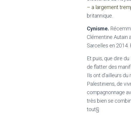
– a largement trem
britannique.
Cynisme.
Récemmen
Clémentine Autain a
Sarcelles en 2014. 
Et puis, que dire d
de flatter des mani
Ils ont d’ailleurs d
Palestiniens, de vi
compagnonnage avec
très bien se combin
tout
§