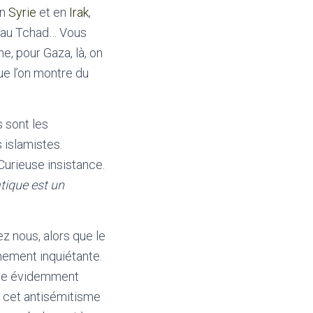
en
Syrie
et en
Irak
,
 au Tchad… Vous
e, pour Gaza, là, on
que l’on montre du
s sont les
 islamistes.
Curieuse insistance.
tique est un
ez nous, alors que le
chement inquiétante.
te évidemment
de cet antisémitisme