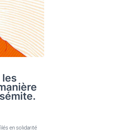
 les
 manière
isémite.
lés en solidarité