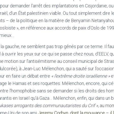
» pour demander l’arrêt des implantations en Cisjordanie, ou
sraël, d’un État palestinien viable. Ou tout simplement dire 
nts – de la politique en la matière de Benyamin Netanyahou.
« osloiste », en référence aux accords de paix d’Oslo de 199
t mieux…
 la gauche, ne semblent pas trop gênés par ce terme. Il faut
l à ouvrir les yeux sur ce qui se passe chez nous, d’EELV, q
e motion sur l’antisémitisme au conseil municipal de Stra
ulcorée), à Jean-Luc Mélenchon, qui a sauté sur l’occasion 
ur en faire un débat entre
« l’extrême droite israélienne »
e
sage le Hamas et ses roquettes. Mélenchon, encore, qui c
ontre l’homophobie sans se demander si les droits des ho
rantis en Israël qu’à Gaza… Mélenchon, enfin, qui dans un bi
ukases arrogants des communautaristes du Crif »
, au mom
ume-Uni de son ami
Jeremy Corbyn, dont la mouvance – il l’