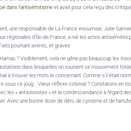
pé dans l’antisémitisme
et avait pour cela reçu des critiqu
t, une responsable de La France insoumise, Julie Garnier,
ux régionales d’Île-de-France, a nié les actes antisémites 
Faits pourtant avérés, et graves.
u Hamas ? Visiblement, cela ne gêne pas beaucoup les Inso
festations dans lesquelles on soutient ce mouvement totalita
u mal à trouver les mots le concernant. Comme s’il était nor
vre sous ce joug… Vieux réflexe colonial ? Constatons en to
 les « antisionistes » et la condescendance à l’égard de
er. Avec une bonne dose de déni, de cynisme et de tartufe