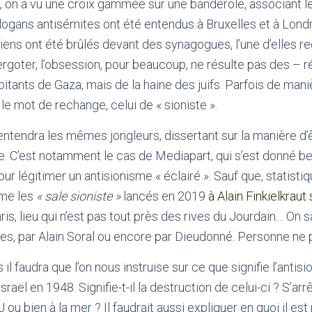
lle, on a vu une croix gammée sur une banderole, associant 
s slogans antisémites ont été entendus à Bruxelles et à Lond
iens ont été brûlés devant des synagogues, l’une d’elles r
ergoter, l’obsession, pour beaucoup, ne résulte pas des – r
itants de Gaza, mais de la haine des juifs. Parfois de mani
 le mot de rechange, celui de « sioniste ».
entendra les mêmes jongleurs, dissertant sur la manière d’êt
e. C’est notamment le cas de Mediapart, qui s’est donné 
r légitimer un antisionisme « éclairé ». Sauf que, statistiq
mme les
« sale sioniste »
lancés en 2019
à Alain Finkielkraut
ris, lieu qui n’est pas tout près des rives du Jourdain… On sa
tes, par Alain Soral ou encore par Dieudonné. Personne ne pe
s il faudra que l’on nous instruise sur ce que signifie l’antis
Israël en 1948. Signifie-t-il la destruction de celui-ci ? S’arrê
 ou bien à la mer ? Il faudrait aussi expliquer en quoi il es