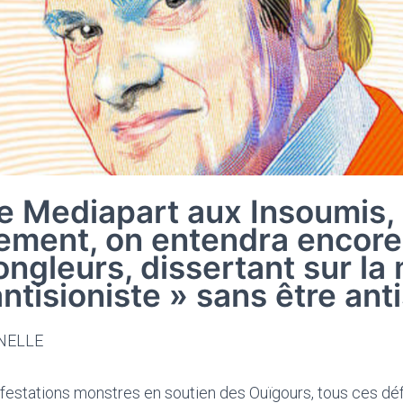
e Mediapart aux Insoumis,
lement, on entendra encore
ngleurs, dissertant sur la
antisioniste » sans être ant
NELLE
festations monstres en soutien des Ouïgours, tous ces défi