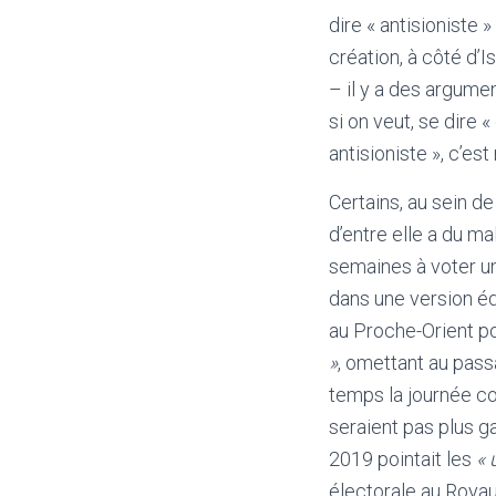
dire « antisioniste 
création, à côté d’I
– il y a des argume
si on veut, se dire 
antisioniste », c’es
Certains, au sein de
d’entre elle a du ma
semaines à voter un
dans une version éd
au Proche-Orient po
»
, omettant au pas
temps la journée c
seraient pas plus ga
2019 pointait les
« 
électorale au Roya