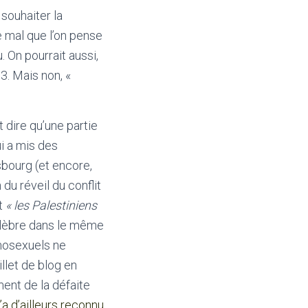
 souhaiter la
le mal que l’on pense
 On pourrait aussi,
3. Mais non, «
 dire qu’une partie
ui a mis des
sbourg (et encore,
du réveil du conflit
t
« les Palestiniens
élèbre dans le même
mosexuels ne
llet de blog en
ent de la défaite
a d’ailleurs reconnu