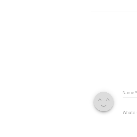
Name
What's 