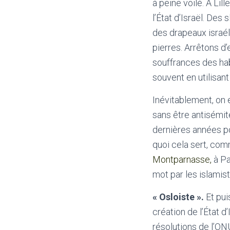
à peine voilé. À Li
l’État d’Israël. De
des drapeaux israél
pierres. Arrêtons d’
souffrances des hab
souvent en utilisant
Inévitablement, on 
sans être antisémit
dernières années pou
quoi cela sert, co
Montparnasse,
à Pa
mot par les islamis
« Osloiste ».
Et pui
création de l’État d’
résolutions de l’ONU