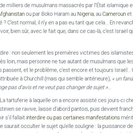
de milliers de musulmans massacrés par l’État islamique 
Afghanistan
ou par Boko Haram au
Nigeria
, au
Cameroun
et
? C’est normal, il n’y en a pas eu tant que cela… En revanch
oir, bien sûr, avec le fait que, dans ce cas-là, c’est Israël 
redire : non seulement les premières victimes des islamiste
ès loin, mais personne ne tue autant de musulmans que les
s passent, et le problème, c’est encore et toujours Israël… 
ttribuée à Churchill (mais qui semble antérieure),
« un fana
e pas d’avis et ne veut pas changer de sujet »
…
La tartuferie à laquelle on a encore assisté ces jours-ci ch
stinien se ravive, laisse d’abord pantois, puis devient fran
 s’il fallait
interdire ou pas certaines manifestations
méri
 saurait occulter le sujet qu’elle souligne : la puissance 