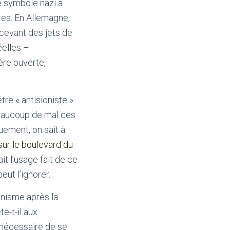
le symbole nazi à
res. En Allemagne,
ecevant des jets de
éelles –
ère ouverte,
re « antisioniste »
beaucoup de mal ces
uement, on sait à
 sur le boulevard du
it l’usage fait de ce
ut l’ignorer.
ionisme après la
te-t-il aux
t nécessaire de se